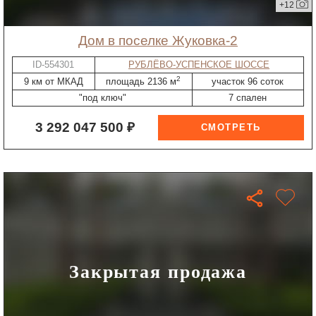
+12
дом в поселке Жуковка-2
ID-554301
РУБЛЁВО-УСПЕНСКОЕ ШОССЕ
2
9 км от МКАД
площадь 2136 м
участок 96 соток
"под ключ"
7 спален
3 292 047 500 ₽
Закрытая продажа