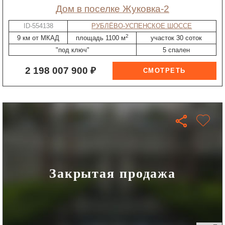
дом в поселке Жуковка-2
ID-554138
РУБЛЁВО-УСПЕНСКОЕ ШОССЕ
2
9 км от МКАД
площадь 1100 м
участок 30 соток
"под ключ"
5 спален
2 198 007 900 ₽
Закрытая продажа