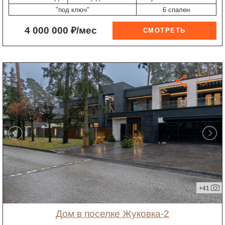
"под ключ"
6 спален
4 000 000 ₽/мес
+41
дом в поселке Жуковка-2