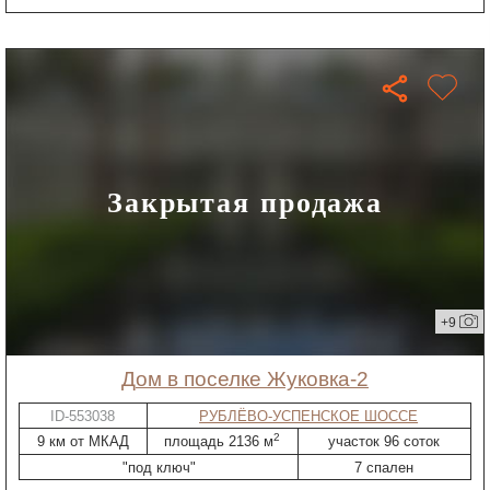
Закрытая продажа
+9
дом в поселке Жуковка-2
ID-553038
РУБЛЁВО-УСПЕНСКОЕ ШОССЕ
2
9 км от МКАД
площадь 2136 м
участок 96 соток
"под ключ"
7 спален