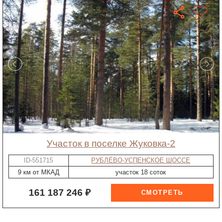
участок в поселке Жуковка-2
ID-551715
РУБЛЁВО-УСПЕНСКОЕ ШОССЕ
9 км от МКАД
участок 18 соток
161 187 246 ₽