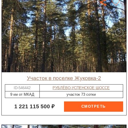
участок в поселке Жуковка-2
ID-546442
РУБЛЁВО-УСПЕНСКОЕ ШОССЕ
9 км от МКАД
участок 73 сотки
1 221 115 500 ₽