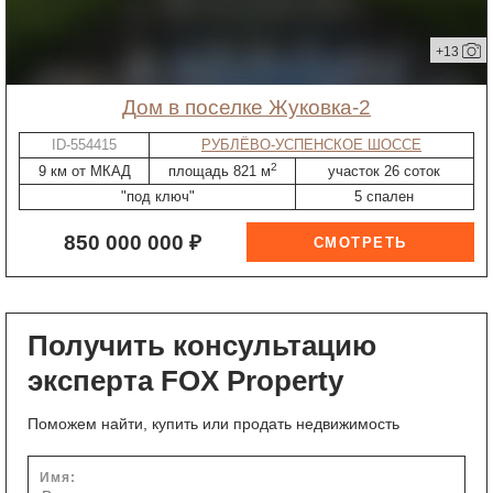
+13
дом в поселке Жуковка-2
ID-554415
РУБЛЁВО-УСПЕНСКОЕ ШОССЕ
2
9 км от МКАД
площадь 821 м
участок 26 соток
"под ключ"
5 спален
850 000 000 ₽
Получить консультацию
эксперта FOX Property
Поможем найти, купить или продать недвижимость
Имя: