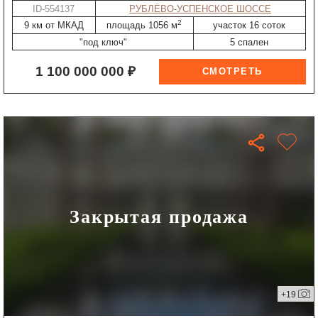
ID-554137
РУБЛЁВО-УСПЕНСКОЕ ШОССЕ
2
9 км от МКАД
площадь 1056 м
участок 16 соток
"под ключ"
5 спален
1 100 000 000 ₽
Закрытая продажа
+19