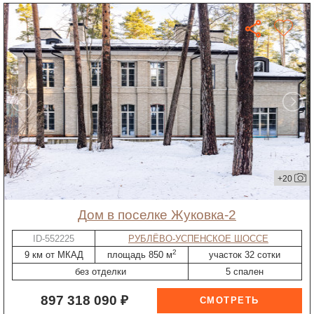
+20
дом в поселке Жуковка-2
ID-552225
РУБЛЁВО-УСПЕНСКОЕ ШОССЕ
2
9 км от МКАД
площадь 850 м
участок 32 сотки
без отделки
5 спален
897 318 090 ₽