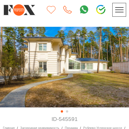
ID-545591
Главная
Загородная недвижимость
Продажа
Рублево-Успенское шоссе