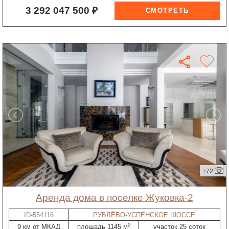
3 292 047 500 ₽
+72
Аренда дома в поселке Жуковка-2
ID-554116
РУБЛЁВО-УСПЕНСКОЕ ШОССЕ
2
9 км от МКАД
площадь 1145 м
участок 25 соток