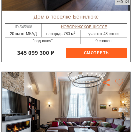
+40
дом в поселке Бенилюкс
ID-545908
НОВОРИЖСКОЕ ШОССЕ
2
20 км от МКАД
площадь 780 м
участок 43 сотки
"под ключ"
9 спален
345 099 300 ₽