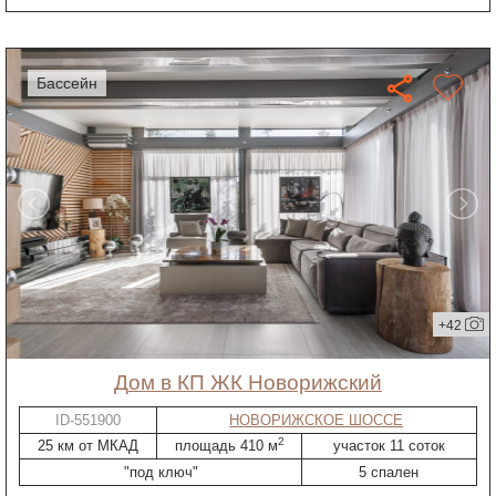
бассейн
+42
дом в КП ЖК Новорижский
ID-551900
НОВОРИЖСКОЕ ШОССЕ
2
25 км от МКАД
площадь 410 м
участок 11 соток
"под ключ"
5 спален