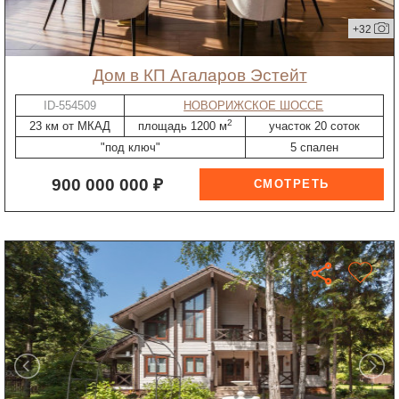
+32
дом в КП Агаларов Эстейт
ID-554509
НОВОРИЖСКОЕ ШОССЕ
2
23 км от МКАД
площадь 1200 м
участок 20 соток
"под ключ"
5 спален
900 000 000 ₽