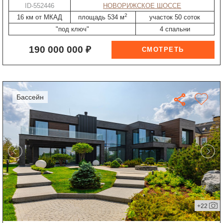
ID-552446
НОВОРИЖСКОЕ ШОССЕ
2
16 км от МКАД
площадь 534 м
участок 50 соток
"под ключ"
4 спальни
190 000 000 ₽
бассейн
+22