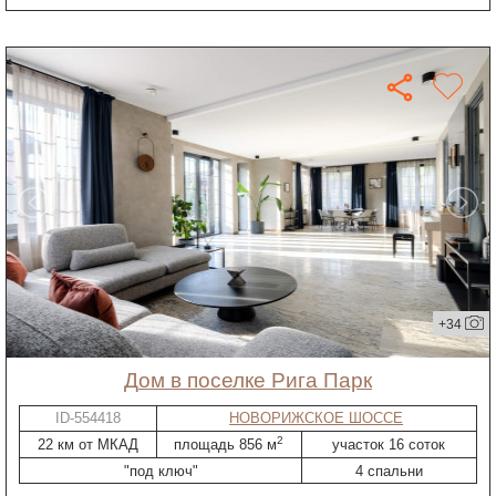
+34
дом в поселке Рига Парк
ID-554418
НОВОРИЖСКОЕ ШОССЕ
2
22 км от МКАД
площадь 856 м
участок 16 соток
"под ключ"
4 спальни