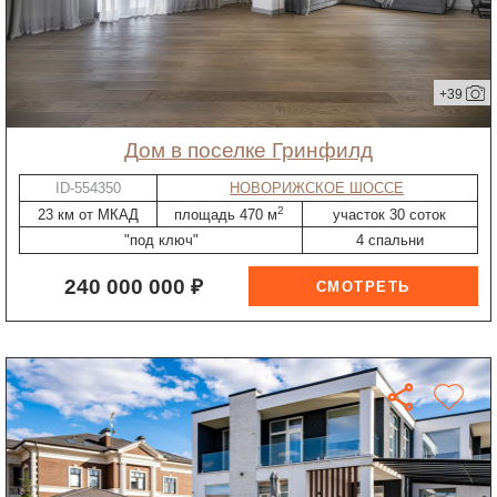
+39
дом в поселке Гринфилд
ID-554350
НОВОРИЖСКОЕ ШОССЕ
2
23 км от МКАД
площадь 470 м
участок 30 соток
"под ключ"
4 спальни
240 000 000 ₽