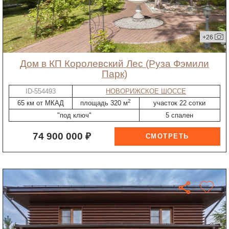
+26
дом в КП Королевский Лес (Руза Фэмили
Парк)
ID-554493
НОВОРИЖСКОЕ ШОССЕ
2
65 км от МКАД
площадь 320 м
участок 22 сотки
"под ключ"
5 спален
74 900 000 ₽