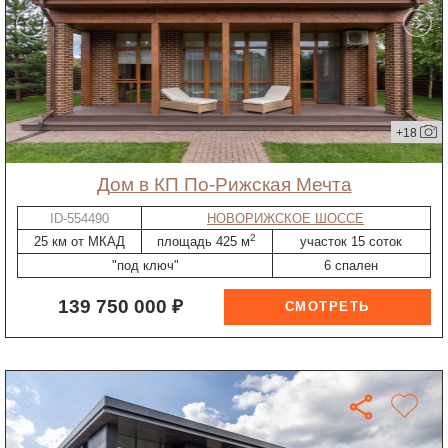
+18
дом в КП По-Рижская Мечта
ID-554490
НОВОРИЖСКОЕ ШОССЕ
2
25 км от МКАД
площадь 425 м
участок 15 соток
"под ключ"
6 спален
139 750 000 ₽