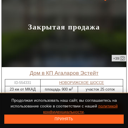
Закрытая продажа
+39
дом в КП Агаларов Эстейт
ID-554331
НОВОРИЖСКОЕ ШОССЕ
2
23 км от МКАД
площадь 900 м
участок 25 соток
"под ключ"
5 спален
Продолжая использовать наш сайт, вы соглашаетесь на
использование cookie в соответствии с нашей
политикой
780 000 000 ₽
конфиденциальности
.
ПРИНЯТЬ
Показано 27 из 208 объектов