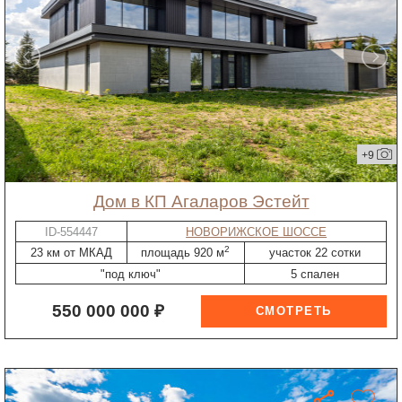
+9
дом в КП Агаларов Эстейт
ID-554447
НОВОРИЖСКОЕ ШОССЕ
2
23 км от МКАД
площадь 920 м
участок 22 сотки
"под ключ"
5 спален
550 000 000 ₽