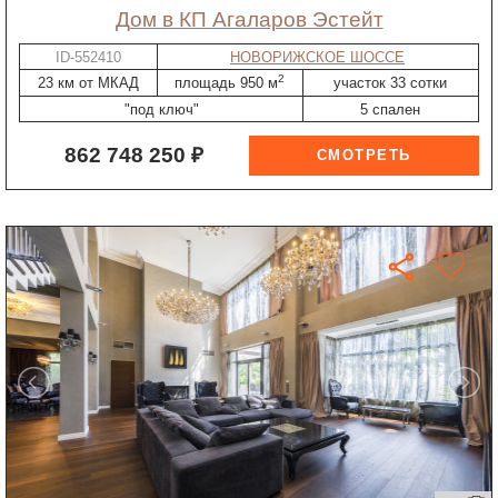
дом в КП Агаларов Эстейт
ID-552410
НОВОРИЖСКОЕ ШОССЕ
2
23 км от МКАД
площадь 950 м
участок 33 сотки
"под ключ"
5 спален
862 748 250 ₽