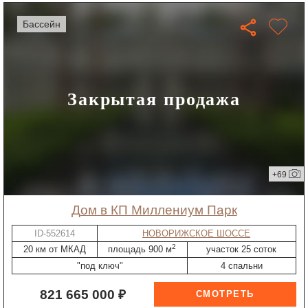
бассейн
Закрытая продажа
+69
дом в КП Миллениум Парк
ID-552614
НОВОРИЖСКОЕ ШОССЕ
2
20 км от МКАД
площадь 900 м
участок 25 соток
"под ключ"
4 спальни
821 665 000 ₽