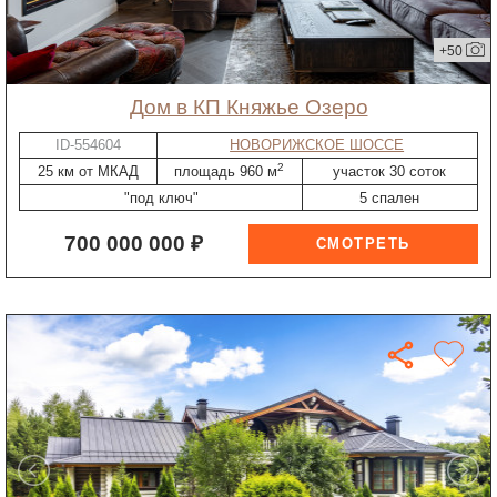
+50
дом в КП Княжье Озеро
ID-554604
НОВОРИЖСКОЕ ШОССЕ
2
25 км от МКАД
площадь 960 м
участок 30 соток
"под ключ"
5 спален
700 000 000 ₽