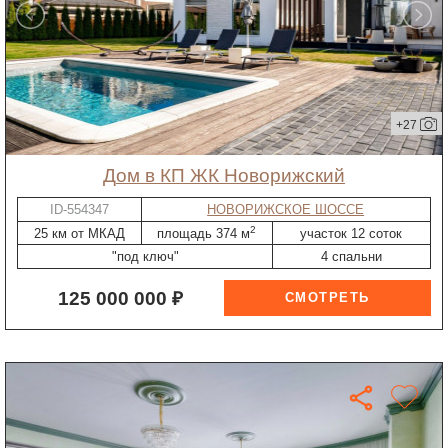
+27
дом в КП ЖК Новорижский
ID-554347
НОВОРИЖСКОЕ ШОССЕ
2
25 км от МКАД
площадь 374 м
участок 12 соток
"под ключ"
4 спальни
125 000 000 ₽