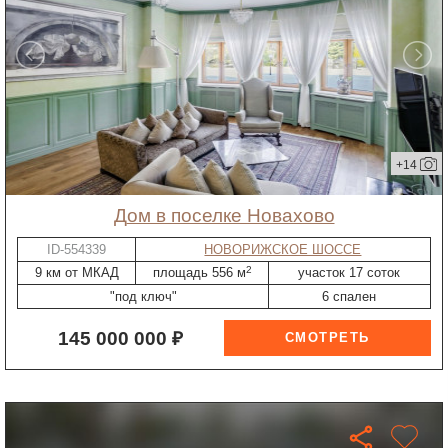
+14
дом в поселке Новахово
ID-554339
НОВОРИЖСКОЕ ШОССЕ
2
9 км от МКАД
площадь 556 м
участок 17 соток
"под ключ"
6 спален
145 000 000 ₽