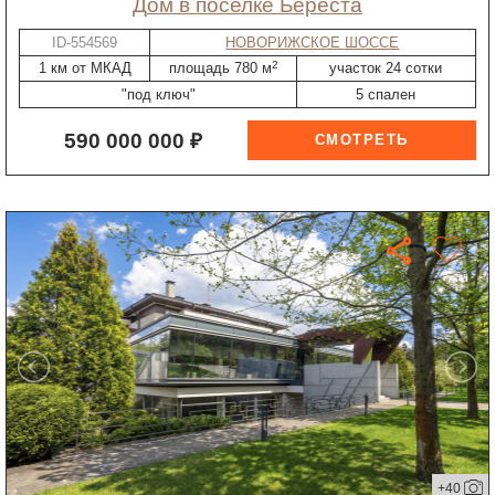
дом в поселке Береста
ID-554569
НОВОРИЖСКОЕ ШОССЕ
2
1 км от МКАД
площадь 780 м
участок 24 сотки
"под ключ"
5 спален
590 000 000 ₽
+40