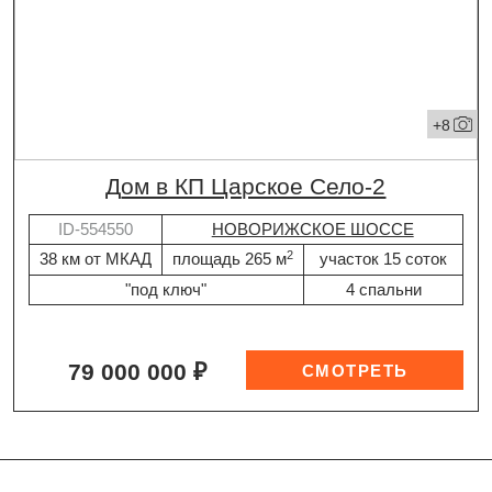
+8
дом в КП Царское Село-2
ID-554550
НОВОРИЖСКОЕ ШОССЕ
2
38 км от МКАД
площадь 265 м
участок 15 соток
"под ключ"
4 спальни
79 000 000 ₽