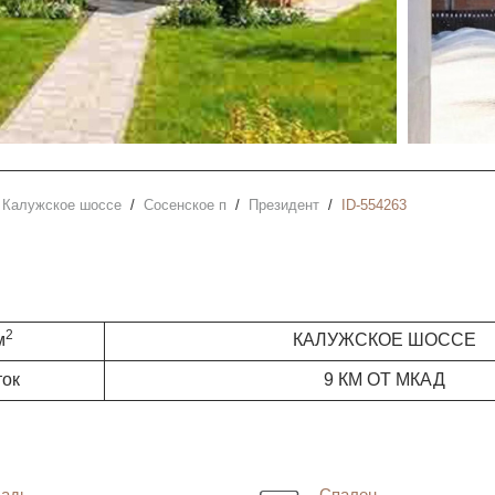
Калужское шоссе
Сосенское п
Президент
ID-554263
2
м
КАЛУЖСКОЕ ШОССЕ
ток
9 КМ ОТ МКАД
адь
Спален