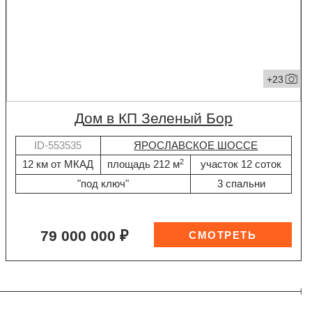
+23
дом в КП Зеленый Бор
ID-553535
ЯРОСЛАВСКОЕ ШОССЕ
2
12 км от МКАД
площадь 212 м
участок 12 соток
"под ключ"
3 спальни
79 000 000 ₽