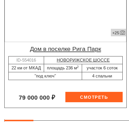
+25
дом в поселке Рига Парк
ID-554016
НОВОРИЖСКОЕ ШОССЕ
2
22 км от МКАД
площадь 236 м
участок 6 соток
"под ключ"
4 спальни
79 000 000 ₽