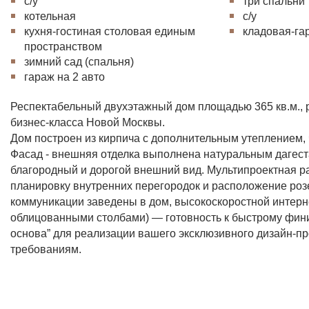
с/у
три спальни
котельная
с/у
кухня-гостиная столовая единым
кладовая-га
пространством
зимний сад (спальня)
гараж на 2 авто
Респектабельный двухэтажный дом площадью 365 кв.м.,
бизнес-класса Новой Москвы.
Дом построен из кирпича с дополнительным утеплением,
Фасад - внешняя отделка выполнена натуральным дагест
благородный и дорогой внешний вид. Мультипроектная ра
планировку внутренних перегородок и расположение роз
коммуникации заведены в дом, высокоскоростной интерне
облицованными столбами) — готовность к быстрому фини
основа” для реализации вашего эксклюзивного дизайн-про
требованиям.