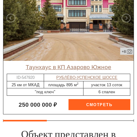
+8
таунхаус в КП Азарово Южное
ID-547920
РУБЛЁВО-УСПЕНСКОЕ ШОССЕ
2
25 км от МКАД
площадь 895 м
участок 13 соток
"под ключ"
6 спален
250 000 000 ₽
Объект представлен в