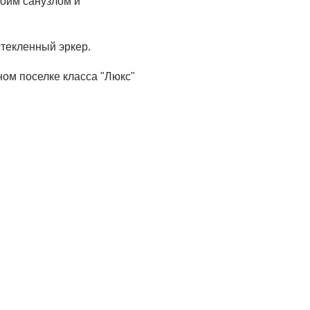
воим санузлом и
й
стекленный эркер.
ном поселке класса "Люкс"