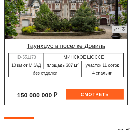
+11
таунхаус в поселке Довиль
ID-551173
МИНСКОЕ ШОССЕ
2
10 км от МКАД
площадь 387 м
участок 11 соток
без отделки
4 спальни
150 000 000 ₽