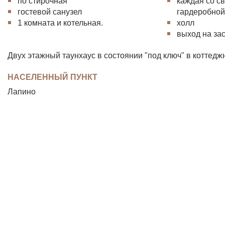
по стирочная
каждая со с
гостевой санузел
гардеробно
1 комната и котельная.
холл
выход на за
Двух этажный таунхаус в состоянии "под ключ" в коттедж
НАСЕЛЕННЫЙ ПУНКТ
Лапино