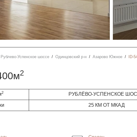
Рублево-Успенское шоссе
Одинцовский р-н
Азарово Южное
ID-5
2
400м
2
м
РУБЛЁВО-УСПЕНСКОЕ ШО
ки
25 КМ ОТ МКАД
адь
Спален