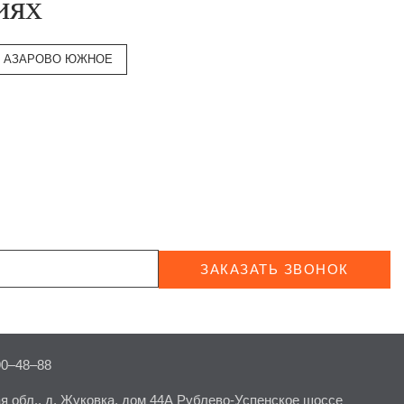
иях
КП АЗАРОВО ЮЖНОЕ
ЗАКАЗАТЬ ЗВОНОК
90–48–88
я обл., д. Жуковка, дом 44А Рублево-Успенское шоссе