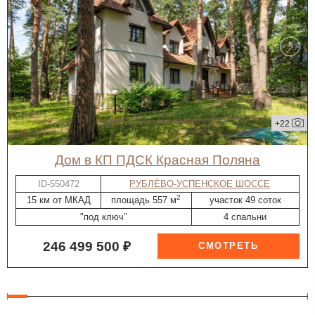
+22
дом в КП ПДСК Красная Поляна
ID-550472
РУБЛЁВО-УСПЕНСКОЕ ШОССЕ
2
15 км от МКАД
площадь 557 м
участок 49 соток
"под ключ"
4 спальни
246 499 500 ₽