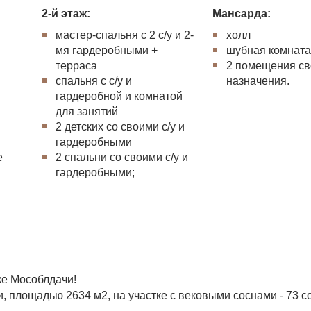
2-й этаж:
Мансарда:
мастер-спальня с 2 с/у и 2-
холл
мя гардеробными +
шубная комнат
терраса
2 помещения св
спальня с с/у и
назначения.
гардеробной и комнатой
для занятий
2 детских со своими с/у и
гардеробными
е
2 спальни со своими с/у и
гардеробными;
ке Мособлдачи!
, площадью 2634 м2, на участке с вековыми соснами - 73 с