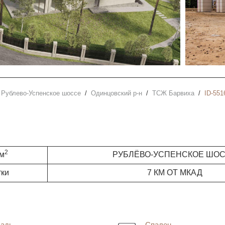
Рублево-Успенское шоссе
Одинцовский р-н
ТСЖ Барвиха
ID-551
2
 м
РУБЛЁВО-УСПЕНСКОЕ ШО
тки
7 КМ ОТ МКАД
адь
Спален