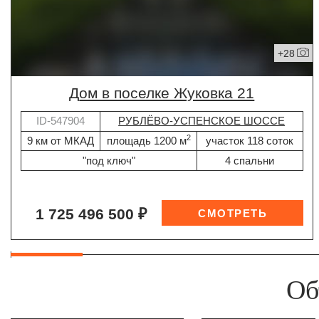
+28
дом в поселке Жуковка 21
ID-547904
РУБЛЁВО-УСПЕНСКОЕ ШОССЕ
2
9 км от МКАД
площадь 1200 м
участок 118 соток
"под ключ"
4 спальни
1 725 496 500 ₽
Об