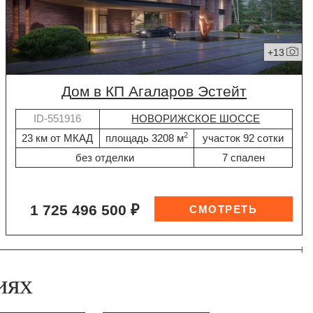
+13
дом в КП Агаларов Эстейт
ID-551916
НОВОРИЖСКОЕ ШОССЕ
2
23 км от МКАД
площадь 3208 м
участок 92 сотки
без отделки
7 спален
1 725 496 500 ₽
иях