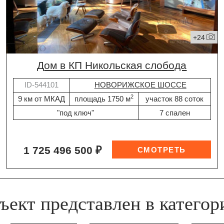
+24
дом в КП Никольская слобода
ID-544101
НОВОРИЖСКОЕ ШОССЕ
2
9 км от МКАД
площадь 1750 м
участок 88 соток
"под ключ"
7 спален
1 725 496 500 ₽
ъект представлен в категор