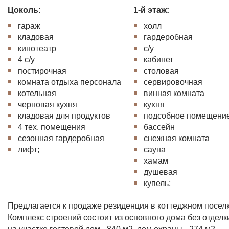
Цоколь:
1-й этаж:
гараж
холл
кладовая
гардеробная
кинотеатр
с/у
4 с/у
кабинет
постирочная
столовая
комната отдыха персонала
сервировочная
котельная
винная комната
черновая кухня
кухня
кладовая для продуктов
подсобное помещени
4 тех. помещения
бассейн
сезонная гардеробная
снежная комната
лифт;
сауна
хамам
душевая
купель;
Предлагается к продаже резиденция в коттеджном посел
Комплекс строений состоит из основного дома без отделки
на участке гостевой дом - 840 м2, дом охраны - 274 м2.