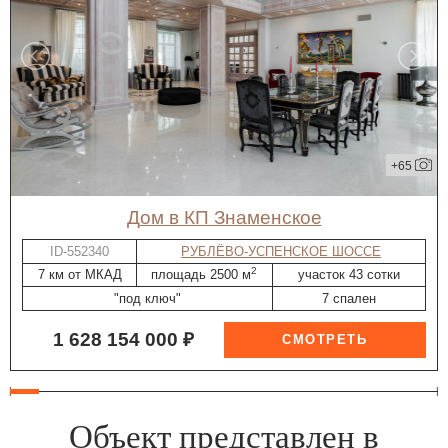
+65
дом в КП Знаменское
ID-552340
РУБЛЁВО-УСПЕНСКОЕ ШОССЕ
2
7 км от МКАД
площадь 2500 м
участок 43 сотки
"под ключ"
7 спален
1 628 154 000 ₽
Объект представлен в