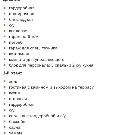
гардеробная
постирочная
бильярдная
с/у
кладовая
гараж на 6 м/м
погреб
гараж для спец. техники
котельная
комната для управляющего
блок для персонала: 3 спальни 2 с/у кухня;
1-й этаж:
холл
гостиная с камином и выходом на террасу
кухня
столовая
гардеробная
с/у
спальня с гардеробной и с/у
бассейн
сауна
хамам