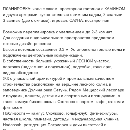
ПЛАНИРОВКА: холл с окном, просторная гостиная с КАМИНОМ
и двумя эркерами, кухня-столовая с зимним садом, 3 спальни,
3 ванные (две с окнами), игровая, САУНА, постирочная.
Возможна перепланировка с увеличением до 2-3 комнат.
Для создания индивидуального пространства предлагаем
готовые дизайн-решения.
Высота потолков составляет 3,3 м. Установлены теплые полы и
подключены центральные коммуникации.
В собственности большой ухоженный ЛЕСНОЙ участок,
парковка (надземная и подземная), подсобка, консьерж,
видеонаблюдение.
ЖК с уникальной архитектурой и премиальным качеством
строительства расположен на вершине лесного холма в
заповеднике Долина реки Сетунь. Рядом Мещерский лесопарк
с прудами, пляжем, детскими и спортивными площадками, а
также кампус бизнес-школы Сколково с парком, кафе, катком и
фитнесом.
Поблизости — кампус Сколково, гольф-клуб, фитнес-клубы,
частная школа, гимназии, детсады, международная клиника
Hadassah, резиденция Патриарха и дачи писателей в