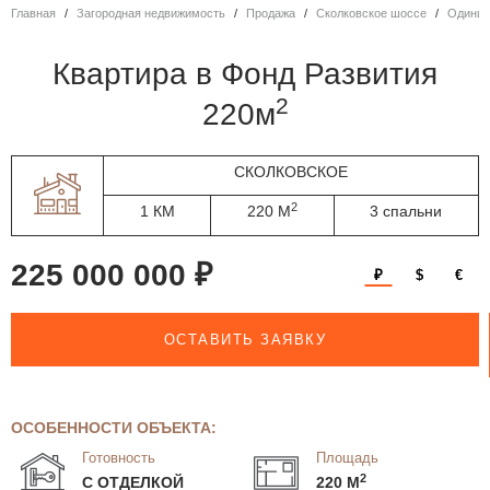
Главная
Загородная недвижимость
Продажа
Сколковское шоссе
Одинц
квартира в Фонд Развития
2
220м
СКОЛКОВСКОЕ
2
1 КМ
220 М
3 спальни
225 000 000 ₽
₽
$
€
ОСТАВИТЬ ЗАЯВКУ
ОСОБЕННОСТИ ОБЪЕКТА:
Готовность
Площадь
2
С ОТДЕЛКОЙ
220 М