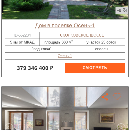
+8
дом в поселке Осень-1
ID-552234
СКОЛКОВСКОЕ ШОССЕ
2
5 км от МКАД
площадь 380 м
участок 25 соток
"под ключ"
спален
Осень-1
379 346 400 ₽