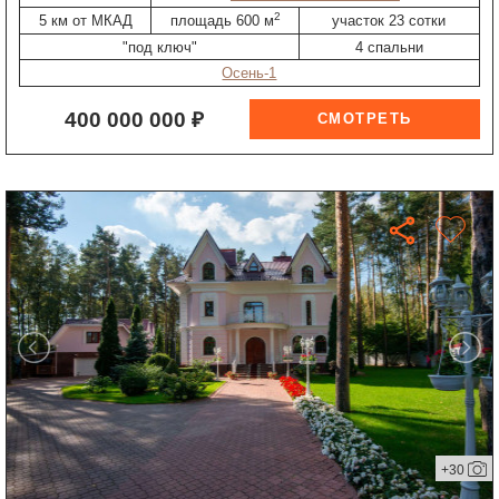
2
5 км от МКАД
площадь 600 м
участок 23 сотки
"под ключ"
4 спальни
Осень-1
400 000 000 ₽
+30