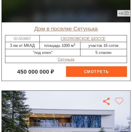
+3
дом в поселке Сетунька
ID-553957
СКОЛКОВСКОЕ ШОССЕ
2
3 км от МКАД
площадь 1000 м
участок 16 соток
"под ключ"
5 спален
Сетунька
450 000 000 ₽