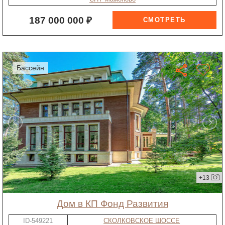
187 000 000 ₽
бассейн
+13
дом в КП Фонд Развития
ID-549221
СКОЛКОВСКОЕ ШОССЕ