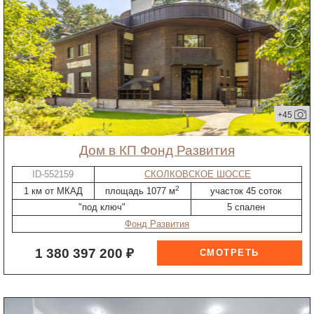
+45
дом в КП Фонд Развития
ID-552159
СКОЛКОВСКОЕ ШОССЕ
2
1 км от МКАД
площадь 1077 м
участок 45 соток
"под ключ"
5 спален
Фонд Развития
1 380 397 200 ₽