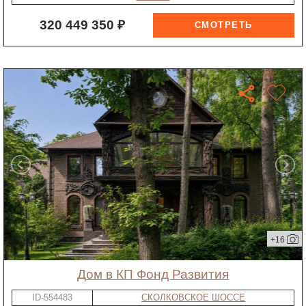
320 449 350 ₽
+16
дом в КП Фонд Развития
ID-554483
СКОЛКОВСКОЕ ШОССЕ