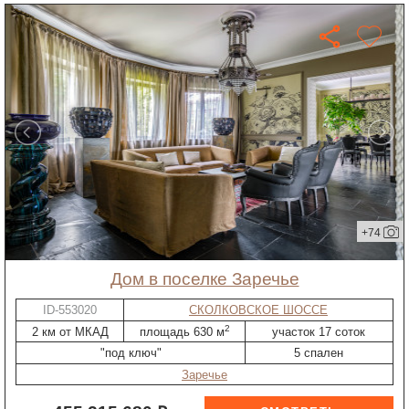
+74
дом в поселке Заречье
ID-553020
СКОЛКОВСКОЕ ШОССЕ
2
2 км от МКАД
площадь 630 м
участок 17 соток
"под ключ"
5 спален
Заречье