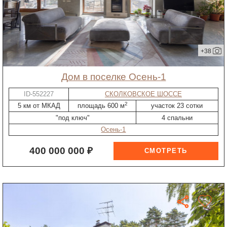
+38
дом в поселке Осень-1
ID-552227
СКОЛКОВСКОЕ ШОССЕ
2
5 км от МКАД
площадь 600 м
участок 23 сотки
"под ключ"
4 спальни
Осень-1
400 000 000 ₽