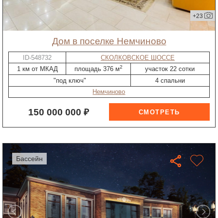
+23
дом в поселке Немчиново
ID-548732
СКОЛКОВСКОЕ ШОССЕ
2
1 км от МКАД
площадь 376 м
участок 22 сотки
"под ключ"
4 спальни
Немчиново
150 000 000 ₽
бассейн