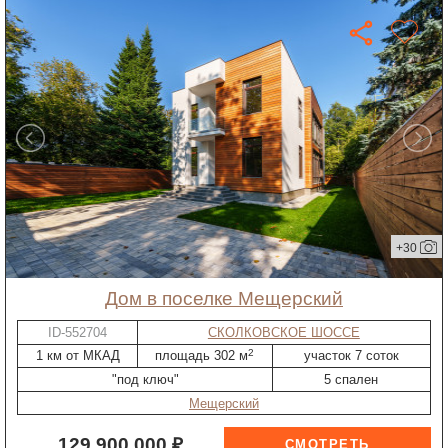
+30
дом в поселке Мещерский
ID-552704
СКОЛКОВСКОЕ ШОССЕ
2
1 км от МКАД
площадь 302 м
участок 7 соток
"под ключ"
5 спален
Мещерский
129 900 000 ₽