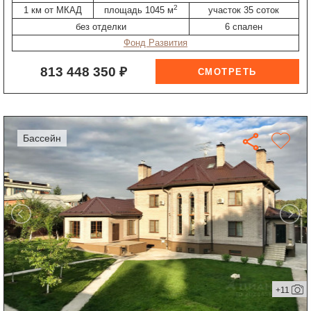
2
1 км от МКАД
площадь 1045 м
участок 35 соток
без отделки
6 спален
Фонд Развития
813 448 350 ₽
бассейн
+11