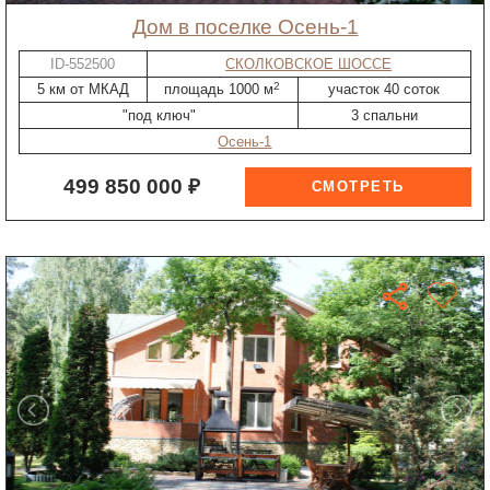
дом в поселке Осень-1
ID-552500
СКОЛКОВСКОЕ ШОССЕ
2
5 км от МКАД
площадь 1000 м
участок 40 соток
"под ключ"
3 спальни
Осень-1
499 850 000 ₽