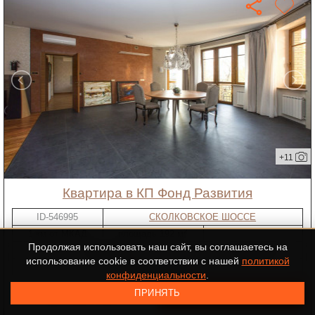
+11
квартира в КП Фонд Развития
ID-546995
СКОЛКОВСКОЕ ШОССЕ
2
1 км от МКАД
площадь 192 м
Продолжая использовать наш сайт, вы соглашаетесь на
"под ключ"
2 спальни
использование cookie в соответствии с нашей
политикой
Фонд развития
конфиденциальности
.
ПРИНЯТЬ
182 163 131 ₽