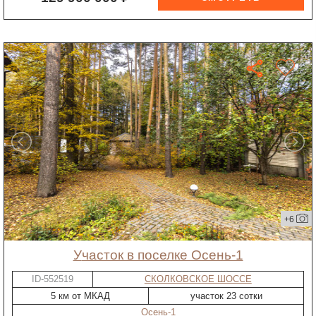
+6
участок в поселке Осень-1
ID-552519
СКОЛКОВСКОЕ ШОССЕ
5 км от МКАД
участок 23 сотки
Осень-1