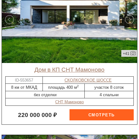
+41
дом в КП СНТ Мамоново
ID-553657
СКОЛКОВСКОЕ ШОССЕ
2
8 км от МКАД
площадь 400 м
участок 8 соток
без отделки
4 спальни
СНТ Мамоново
220 000 000 ₽