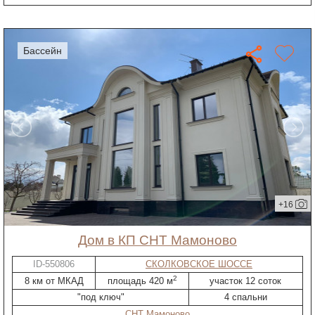
бассейн
+16
дом в КП СНТ Мамоново
ID-550806
СКОЛКОВСКОЕ ШОССЕ
2
8 км от МКАД
площадь 420 м
участок 12 соток
"под ключ"
4 спальни
СНТ Мамоново