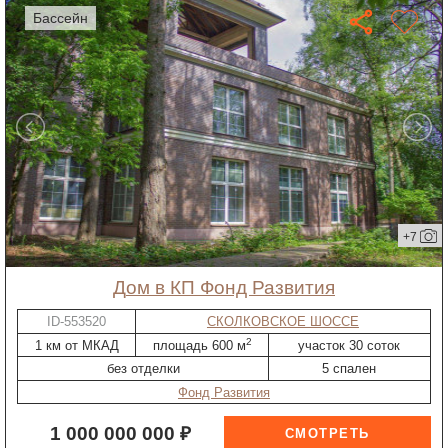
бассейн
+7
дом в КП Фонд Развития
ID-553520
СКОЛКОВСКОЕ ШОССЕ
2
1 км от МКАД
площадь 600 м
участок 30 соток
без отделки
5 спален
Фонд Развития
1 000 000 000 ₽