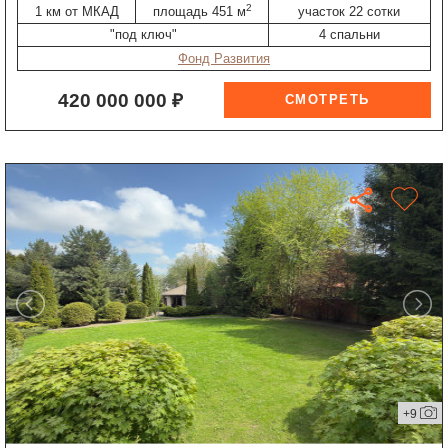
2
1 км от МКАД
площадь 451 м
участок 22 сотки
"под ключ"
4 спальни
Фонд Развития
420 000 000 ₽
+9