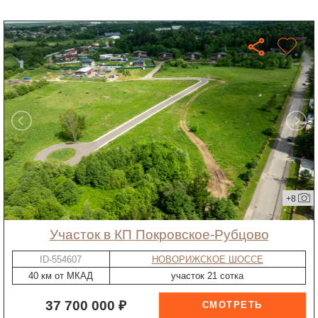
+8
участок в КП Покровское-Рубцово
ID-554607
НОВОРИЖСКОЕ ШОССЕ
40 км от МКАД
участок 21 сотка
37 700 000 ₽