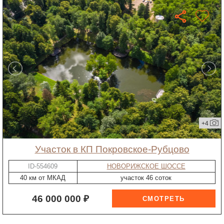
+4
участок в КП Покровское-Рубцово
ID-554609
НОВОРИЖСКОЕ ШОССЕ
40 км от МКАД
участок 46 соток
46 000 000 ₽