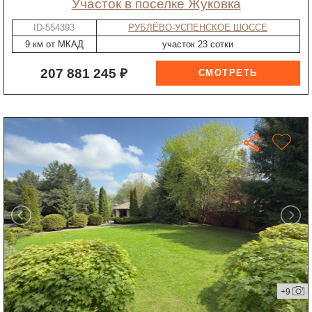
участок в поселке Жуковка
ID-554393
РУБЛЁВО-УСПЕНСКОЕ ШОССЕ
9 км от МКАД
участок 23 сотки
207 881 245 ₽
+9