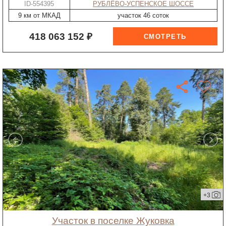
ID-554395
РУБЛЁВО-УСПЕНСКОЕ ШОССЕ
9 км от МКАД
участок 46 соток
418 063 152 ₽
+3
участок в поселке Жуковка