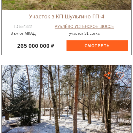
участок в КП Шульгино ГП-4
ID-554322
РУБЛЁВО-УСПЕНСКОЕ ШОССЕ
8 км от МКАД
участок 31 сотка
265 000 000 ₽