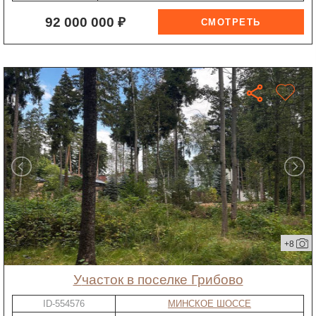
92 000 000 ₽
+8
участок в поселке Грибово
ID-554576
МИНСКОЕ ШОССЕ