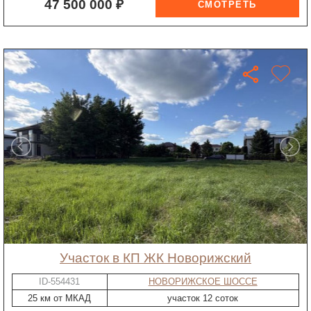
47 500 000 ₽
участок в КП ЖК Новорижский
ID-554431
НОВОРИЖСКОЕ ШОССЕ
25 км от МКАД
участок 12 соток