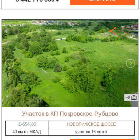
+8
участок в КП Покровское-Рубцово
ID-554605
НОВОРИЖСКОЕ ШОССЕ
40 км от МКАД
участок 16 соток