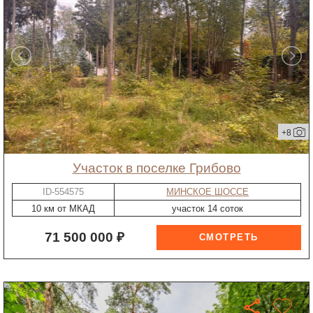
+8
участок в поселке Грибово
ID-554575
МИНСКОЕ ШОССЕ
10 км от МКАД
участок 14 соток
71 500 000 ₽