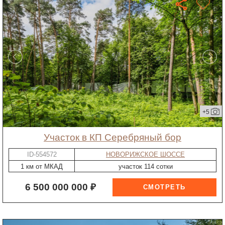
+5
участок в КП Серебряный бор
ID-554572
НОВОРИЖСКОЕ ШОССЕ
1 км от МКАД
участок 114 сотки
6 500 000 000 ₽