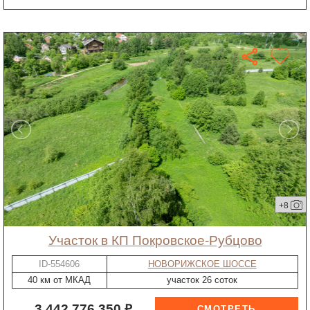
+8
участок в КП Покровское-Рубцово
ID-554606
НОВОРИЖСКОЕ ШОССЕ
40 км от МКАД
участок 26 соток
3 442 776 350 ₽