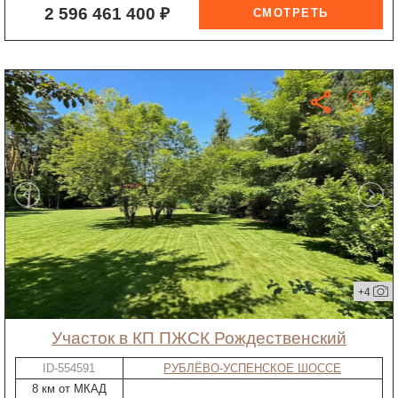
2 596 461 400 ₽
+4
участок в КП ПЖСК Рождественский
ID-554591
РУБЛЁВО-УСПЕНСКОЕ ШОССЕ
8 км от МКАД