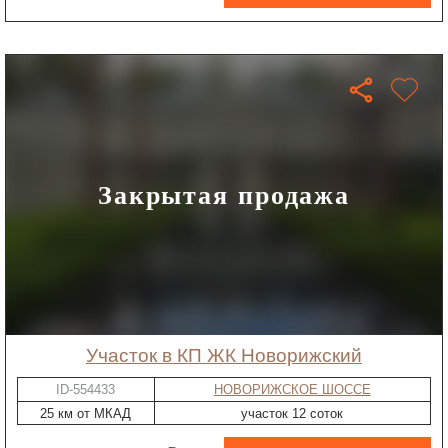
Закрытая продажа
участок в КП ЖК Новорижский
ID-554433
НОВОРИЖСКОЕ ШОССЕ
25 км от МКАД
участок 12 соток