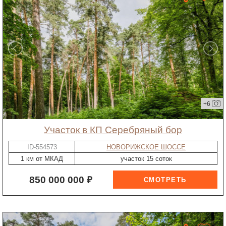
+6
участок в КП Серебряный бор
ID-554573
НОВОРИЖСКОЕ ШОССЕ
1 км от МКАД
участок 15 соток
850 000 000 ₽