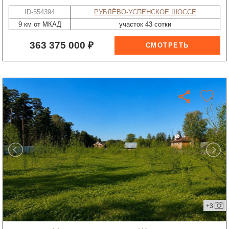
ID-554394
РУБЛЁВО-УСПЕНСКОЕ ШОССЕ
9 км от МКАД
участок 43 сотки
363 375 000 ₽
+3