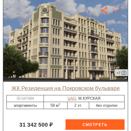
+7
ЖК Резиденция на Покровском бульваре
ID-547484
ЦАО
, М.КУРСКАЯ
2
апартаменты
59 м
2 эт.
без отделки
31 342 500 ₽