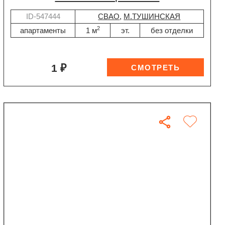
ID-547444
СВАО
,
М.ТУШИНСКАЯ
2
апартаменты
1 м
эт.
без отделки
1 ₽