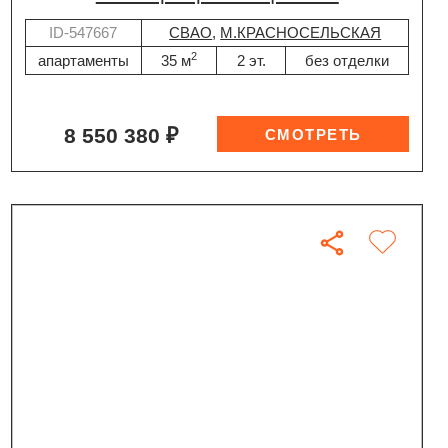
ID-547667
СВАО
,
М.КРАСНОСЕЛЬСКАЯ
2
апартаменты
35 м
2 эт.
без отделки
8 550 380 ₽