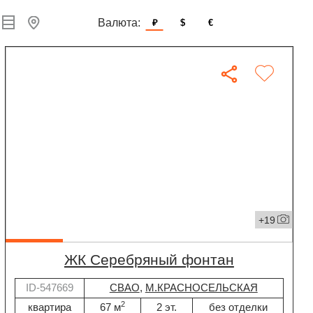
Валюта:
₽
$
€
+19
ЖК Серебряный фонтан
ID-547669
СВАО
,
М.КРАСНОСЕЛЬСКАЯ
2
квартира
67 м
2 эт.
без отделки