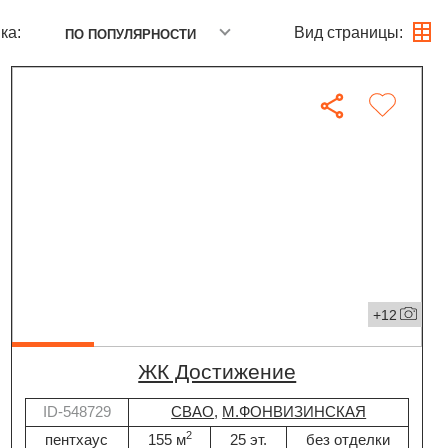
ка:
Вид страницы:
ПО ПОПУЛЯРНОСТИ
+12
ЖК Достижение
ID-548729
СВАО
,
М.ФОНВИЗИНСКАЯ
2
пентхаус
155 м
25 эт.
без отделки