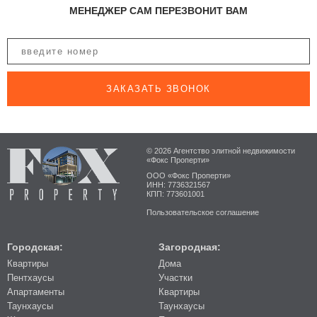
МЕНЕДЖЕР САМ ПЕРЕЗВОНИТ ВАМ
ЗАКАЗАТЬ ЗВОНОК
© 2026 Агентство элитной недвижимости
«Фокс Проперти»
ООО «Фокс Проперти»
ИНН: 7736321567
КПП: 773601001
Пользовательское соглашение
Городская:
Загородная:
Квартиры
Дома
Пентхаусы
Участки
Апартаменты
Квартиры
Таунхаусы
Таунхаусы