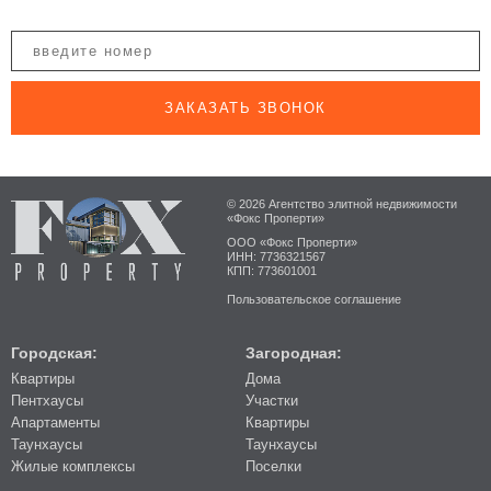
ЗАКАЗАТЬ ЗВОНОК
© 2026 Агентство элитной недвижимости
«Фокс Проперти»
ООО «Фокс Проперти»
ИНН: 7736321567
КПП: 773601001
Пользовательское соглашение
Городская:
Загородная:
Квартиры
Дома
Пентхаусы
Участки
Апартаменты
Квартиры
Таунхаусы
Таунхаусы
Жилые комплексы
Поселки