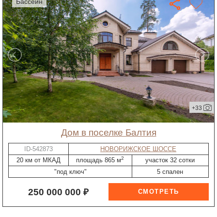
бассейн
+33
дом в поселке Балтия
ID-542873
НОВОРИЖСКОЕ ШОССЕ
2
20 км от МКАД
площадь 865 м
участок 32 сотки
"под ключ"
5 спален
250 000 000 ₽