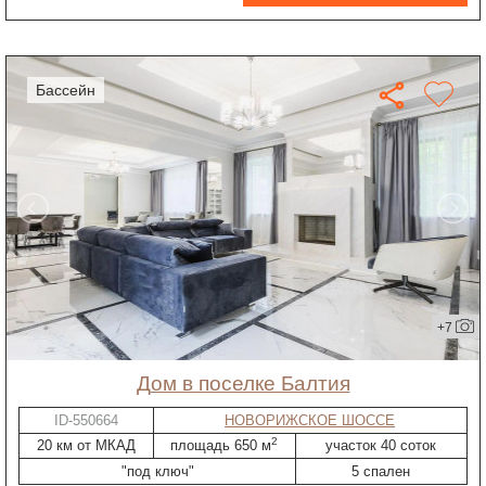
бассейн
+7
дом в поселке Балтия
ID-550664
НОВОРИЖСКОЕ ШОССЕ
2
20 км от МКАД
площадь 650 м
участок 40 соток
"под ключ"
5 спален