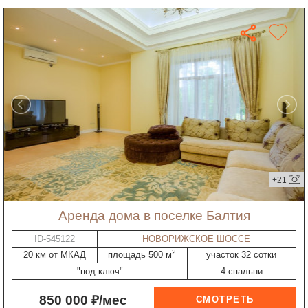
+21
Аренда дома в поселке Балтия
ID-545122
НОВОРИЖСКОЕ ШОССЕ
2
20 км от МКАД
площадь 500 м
участок 32 сотки
"под ключ"
4 спальни
850 000 ₽/мес