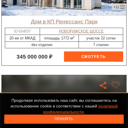
+11
дом в КП Ренессанс Парк
ID-554037
НОВОРИЖСКОЕ ШОССЕ
2
20 км от МКАД
площадь 1772 м
участок 22 сотки
без отделки
7 спален
345 000 000 ₽
Продолжая использовать наш сайт, вы соглашаетесь на
использование cookie в соответствии с нашей
политикой
конфиденциальности
.
Закрытая продажа
ПРИНЯТЬ