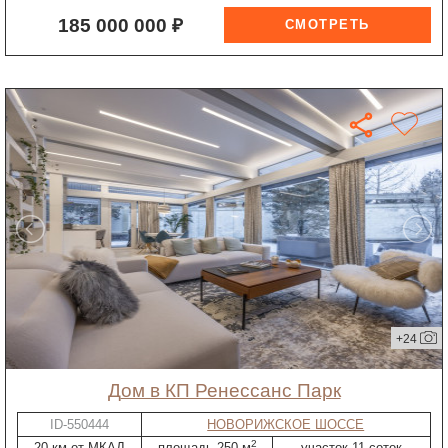
185 000 000 ₽
+24
дом в КП Ренессанс Парк
ID-550444
НОВОРИЖСКОЕ ШОССЕ
2
20 км от МКАД
площадь 250 м
участок 11 соток