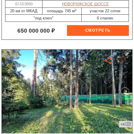
ID-553899
НОВОРИЖСКОЕ ШОССЕ
2
20 км от МКАД
площадь 745 м
участок 22 сотки
"под ключ"
6 спален
650 000 000 ₽
+4