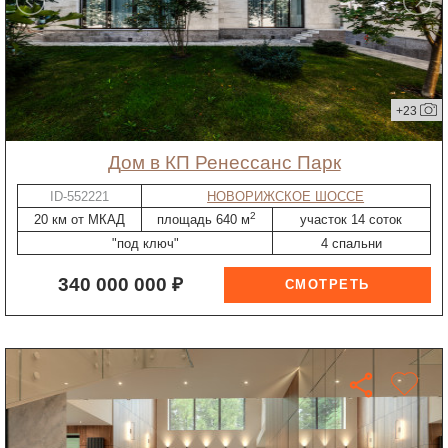
+23
дом в КП Ренессанс Парк
ID-552221
НОВОРИЖСКОЕ ШОССЕ
2
20 км от МКАД
площадь 640 м
участок 14 соток
"под ключ"
4 спальни
340 000 000 ₽