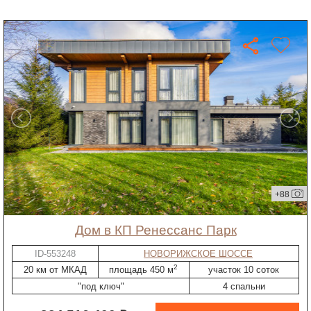
+88
дом в КП Ренессанс Парк
ID-553248
НОВОРИЖСКОЕ ШОССЕ
2
20 км от МКАД
площадь 450 м
участок 10 соток
"под ключ"
4 спальни