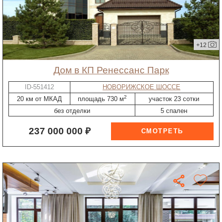
+12
дом в КП Ренессанс Парк
ID-551412
НОВОРИЖСКОЕ ШОССЕ
2
20 км от МКАД
площадь 730 м
участок 23 сотки
без отделки
5 спален
237 000 000 ₽