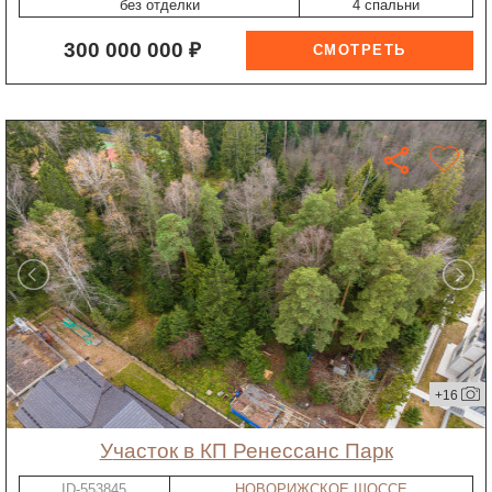
без отделки
4 спальни
300 000 000 ₽
+16
участок в КП Ренессанс Парк
ID-553845
НОВОРИЖСКОЕ ШОССЕ