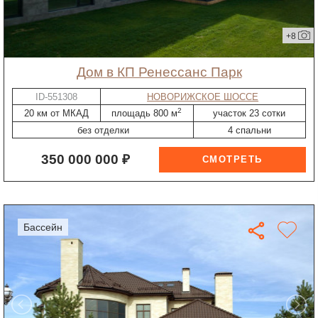
+8
дом в КП Ренессанс Парк
ID-551308
НОВОРИЖСКОЕ ШОССЕ
2
20 км от МКАД
площадь 800 м
участок 23 сотки
без отделки
4 спальни
350 000 000 ₽
бассейн