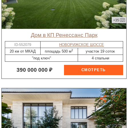
+35
дом в КП Ренессанс Парк
ID-552079
НОВОРИЖСКОЕ ШОССЕ
2
20 км от МКАД
площадь 500 м
участок 19 соток
"под ключ"
4 спальни
390 000 000 ₽