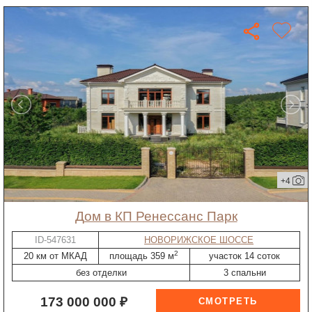
+4
дом в КП Ренессанс Парк
ID-547631
НОВОРИЖСКОЕ ШОССЕ
2
20 км от МКАД
площадь 359 м
участок 14 соток
без отделки
3 спальни
173 000 000 ₽