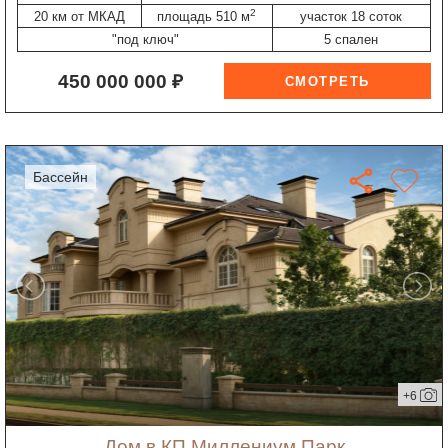
2
20 км от МКАД
площадь 510 м
участок 18 соток
"под ключ"
5 спален
450 000 000 ₽
бассейн
+6
дом в КП Миллениум Парк