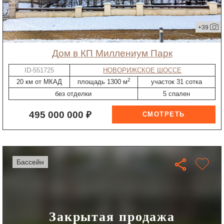
+39
дом в КП Миллениум Парк
ID-551725
НОВОРИЖСКОЕ ШОССЕ
2
20 км от МКАД
площадь 1300 м
участок 31 сотка
без отделки
5 спален
495 000 000 ₽
бассейн
Закрытая продажа