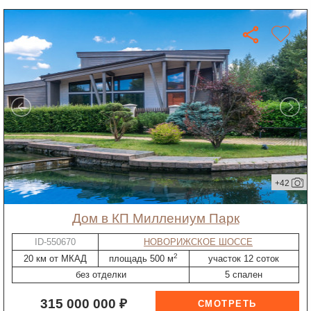
+42
дом в КП Миллениум Парк
ID-550670
НОВОРИЖСКОЕ ШОССЕ
2
20 км от МКАД
площадь 500 м
участок 12 соток
без отделки
5 спален
315 000 000 ₽