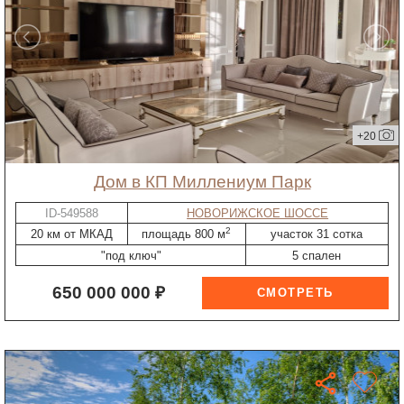
+20
дом в КП Миллениум Парк
ID-549588
НОВОРИЖСКОЕ ШОССЕ
2
20 км от МКАД
площадь 800 м
участок 31 сотка
"под ключ"
5 спален
650 000 000 ₽