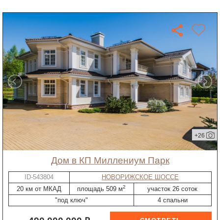
+26
дом в КП Миллениум Парк
ID-543804
НОВОРИЖСКОЕ ШОССЕ
2
20 км от МКАД
площадь 509 м
участок 26 соток
"под ключ"
4 спальни