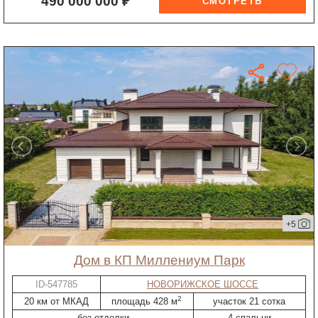
490 000 000 ₽
+5
дом в КП Миллениум Парк
ID-547785
НОВОРИЖСКОЕ ШОССЕ
2
20 км от МКАД
площадь 428 м
участок 21 сотка
без отделки
4 спальни