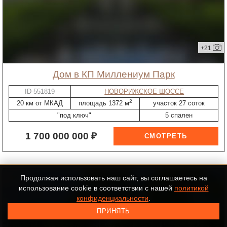
+21
дом в КП Миллениум Парк
ID-551819
НОВОРИЖСКОЕ ШОССЕ
2
20 км от МКАД
площадь 1372 м
участок 27 соток
"под ключ"
5 спален
1 700 000 000 ₽
Продолжая использовать наш сайт, вы соглашаетесь на
использование cookie в соответствии с нашей
политикой
конфиденциальности
.
ПРИНЯТЬ