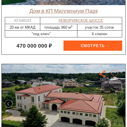
дом в КП Миллениум Парк
ID-548143
НОВОРИЖСКОЕ ШОССЕ
2
20 км от МКАД
площадь 960 м
участок 35 соток
"под ключ"
6 спален
470 000 000 ₽