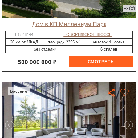
+3
дом в КП Миллениум Парк
ID-548144
НОВОРИЖСКОЕ ШОССЕ
2
20 км от МКАД
площадь 2355 м
участок 41 сотка
без отделки
6 спален
500 000 000 ₽
бассейн