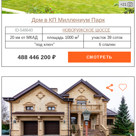
+21
дом в КП Миллениум Парк
ID-548640
НОВОРИЖСКОЕ ШОССЕ
2
20 км от МКАД
площадь 1000 м
участок 39 соток
"под ключ"
6 спален
488 446 200 ₽