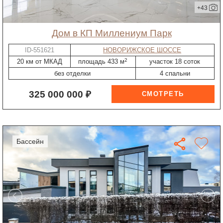
+43
дом в КП Миллениум Парк
ID-551621
НОВОРИЖСКОЕ ШОССЕ
2
20 км от МКАД
площадь 433 м
участок 18 соток
без отделки
4 спальни
325 000 000 ₽
бассейн