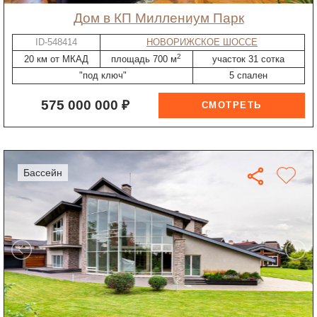
дом в КП Миллениум Парк
ID-548414
НОВОРИЖСКОЕ ШОССЕ
2
20 км от МКАД
площадь 700 м
участок 31 сотка
"под ключ"
5 спален
575 000 000 ₽
бассейн