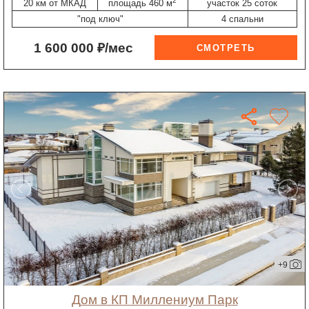
2
20 км от МКАД
площадь 460 м
участок 25 соток
"под ключ"
4 спальни
1 600 000 ₽/мес
+9
дом в КП Миллениум Парк