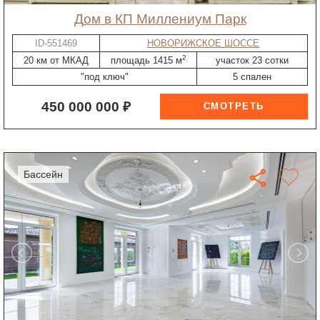
дом в КП Миллениум Парк
ID-551469
НОВОРИЖСКОЕ ШОССЕ
2
20 км от МКАД
площадь 1415 м
участок 23 сотки
"под ключ"
5 спален
450 000 000 ₽
бассейн