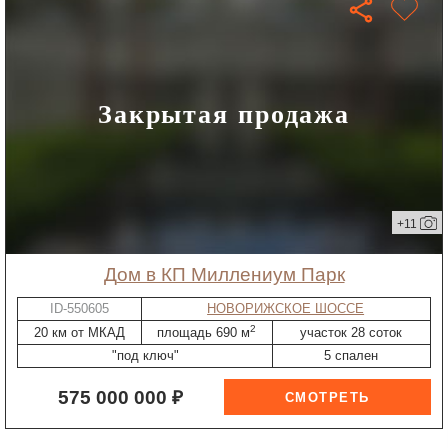
Закрытая продажа
+11
дом в КП Миллениум Парк
ID-550605
НОВОРИЖСКОЕ ШОССЕ
2
20 км от МКАД
площадь 690 м
участок 28 соток
"под ключ"
5 спален
575 000 000 ₽