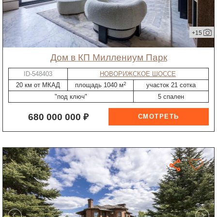
+15
дом в КП Миллениум Парк
ID-548403
НОВОРИЖСКОЕ ШОССЕ
2
20 км от МКАД
площадь 1040 м
участок 21 сотка
"под ключ"
5 спален
680 000 000 ₽