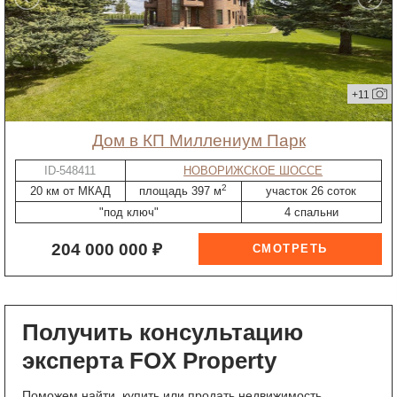
+11
дом в КП Миллениум Парк
ID-548411
НОВОРИЖСКОЕ ШОССЕ
2
20 км от МКАД
площадь 397 м
участок 26 соток
"под ключ"
4 спальни
204 000 000 ₽
Получить консультацию
эксперта FOX Property
Поможем найти, купить или продать недвижимость