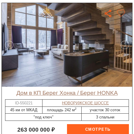
дом в КП Берег Хонка / Берег HONKA
ID-550221
НОВОРИЖСКОЕ ШОССЕ
2
45 км от МКАД
площадь 242 м
участок 30 соток
"под ключ"
3 спальни
263 000 000 ₽