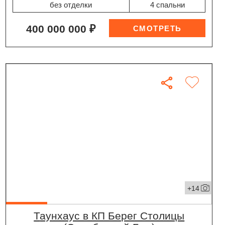
без отделки
4 спальни
400 000 000 ₽
+14
таунхаус в КП Берег Столицы