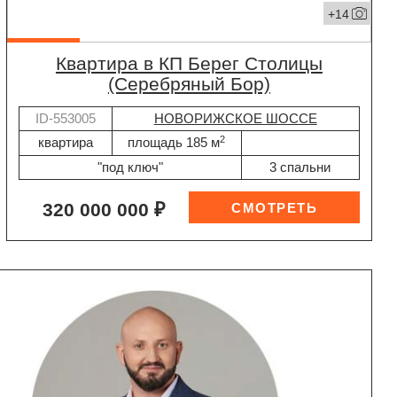
+14
квартира в КП Берег Столицы
(Серебряный Бор)
ID-553005
НОВОРИЖСКОЕ ШОССЕ
2
квартира
площадь 185 м
"под ключ"
3 спальни
320 000 000 ₽