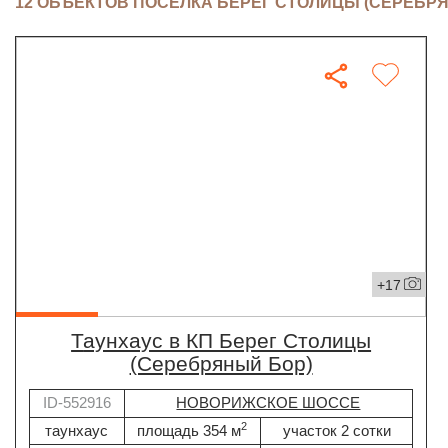
12 ОБЪЕКТОВ ПОСЁЛКА БЕРЕГ СТОЛИЦЫ (СЕРЕБР
+17
таунхаус в КП Берег Столицы
(Серебряный Бор)
ID-552916
НОВОРИЖСКОЕ ШОССЕ
2
таунхаус
площадь 354 м
участок 2 сотки