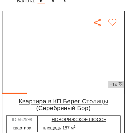
Валюта:
₽
$
€
+14
квартира в КП Берег Столицы
(Серебряный Бор)
ID-552998
НОВОРИЖСКОЕ ШОССЕ
2
квартира
площадь 187 м