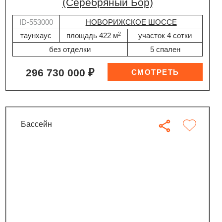
(Серебряный Бор)
ID-553000
НОВОРИЖСКОЕ ШОССЕ
2
таунхаус
площадь 422 м
участок 4 сотки
без отделки
5 спален
296 730 000 ₽
бассейн