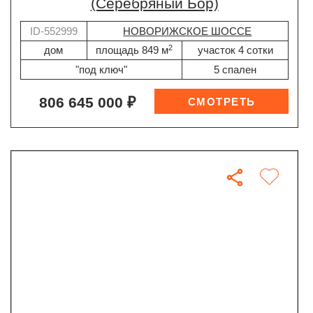
(Серебряный Бор)
ID-552999
НОВОРИЖСКОЕ ШОССЕ
2
дом
площадь 849 м
участок 4 сотки
"под ключ"
5 спален
806 645 000 ₽