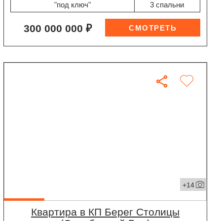
"под ключ"
3 спальни
300 000 000 ₽
+14
квартира в КП Берег Столицы