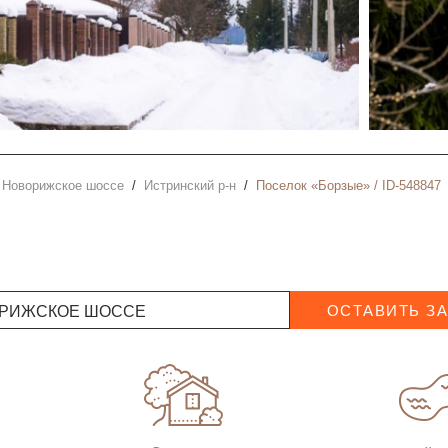
Новорижское шоссе
Истринский р-н
Поселок «Борзые» / ID-548847
РИЖСКОЕ ШОССЕ
ОСТАВИТЬ З