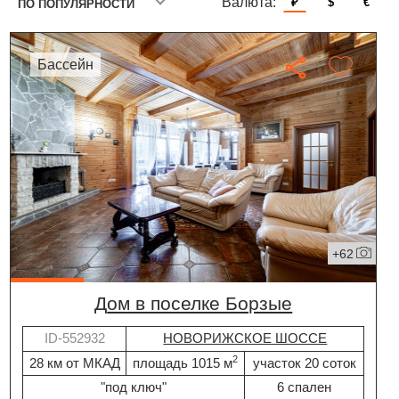
Валюта:
₽
$
€
ПО ПОПУЛЯРНОСТИ
бассейн
+62
дом в поселке Борзые
ID-552932
НОВОРИЖСКОЕ ШОССЕ
2
28 км от МКАД
площадь 1015 м
участок 20 соток
"под ключ"
6 спален