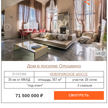
+25
дом в поселке Опушкино
ID-553368
НОВОРИЖСКОЕ ШОССЕ
2
35 км от МКАД
площадь 357 м
участок 18 соток
"под ключ"
3 спальни
71 500 000 ₽