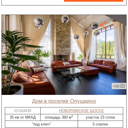
+15
дом в поселке Опушкино
ID-554439
НОВОРИЖСКОЕ ШОССЕ
2
35 км от МКАД
площадь 360 м
участок 23 сотки
"под ключ"
5 спален