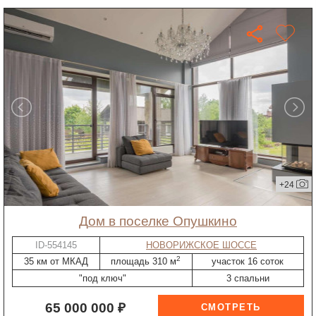
+24
дом в поселке Опушкино
ID-554145
НОВОРИЖСКОЕ ШОССЕ
2
35 км от МКАД
площадь 310 м
участок 16 соток
"под ключ"
3 спальни
65 000 000 ₽