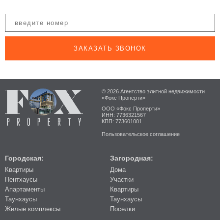
ЗАКАЗАТЬ ЗВОНОК
© 2026 Агентство элитной недвижимости
«Фокс Проперти»
ООО «Фокс Проперти»
ИНН: 7736321567
КПП: 773601001
Пользовательское соглашение
Городская:
Загородная:
Квартиры
Дома
Пентхаусы
Участки
Апартаменты
Квартиры
Таунхаусы
Таунхаусы
Жилые комплексы
Поселки