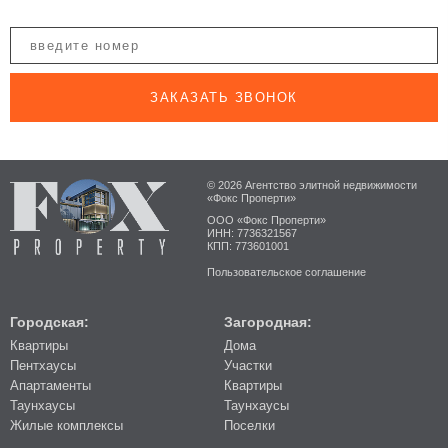
ЗАКАЗАТЬ ЗВОНОК
© 2026 Агентство элитной недвижимости
«Фокс Проперти»
ООО «Фокс Проперти»
ИНН: 7736321567
КПП: 773601001
Пользовательское соглашение
Городская:
Загородная:
Квартиры
Дома
Пентхаусы
Участки
Апартаменты
Квартиры
Таунхаусы
Таунхаусы
Жилые комплексы
Поселки