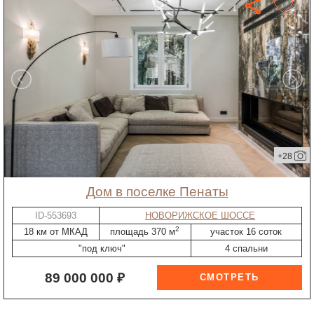
+28
дом в поселке Пенаты
ID-553693
НОВОРИЖСКОЕ ШОССЕ
2
18 км от МКАД
площадь 370 м
участок 16 соток
"под ключ"
4 спальни
89 000 000 ₽