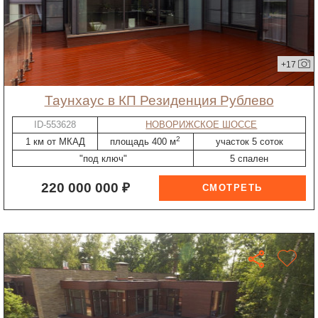
+17
таунхаус в КП Резиденция Рублево
ID-553628
НОВОРИЖСКОЕ ШОССЕ
2
1 км от МКАД
площадь 400 м
участок 5 соток
"под ключ"
5 спален
220 000 000 ₽