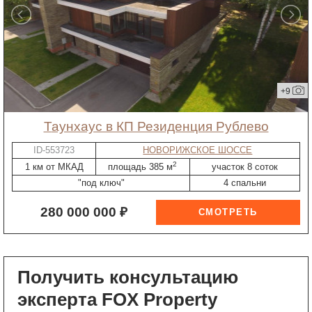
+9
таунхаус в КП Резиденция Рублево
ID-553723
НОВОРИЖСКОЕ ШОССЕ
2
1 км от МКАД
площадь 385 м
участок 8 соток
"под ключ"
4 спальни
280 000 000 ₽
Получить консультацию
эксперта FOX Property