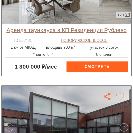
+20
Аренда таунхауса в КП Резиденция Рублево
ID-553431
НОВОРИЖСКОЕ ШОССЕ
2
1 км от МКАД
площадь 700 м
участок 5 соток
"под ключ"
8 спален
1 300 000 ₽/мес