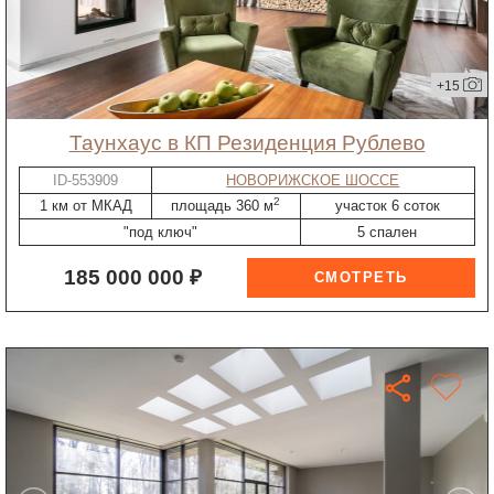
+15
таунхаус в КП Резиденция Рублево
ID-553909
НОВОРИЖСКОЕ ШОССЕ
2
1 км от МКАД
площадь 360 м
участок 6 соток
"под ключ"
5 спален
185 000 000 ₽