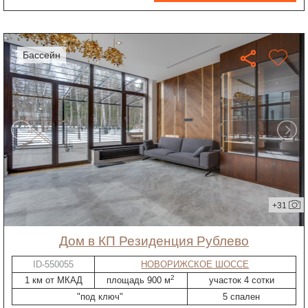
бассейн
+31
дом в КП Резиденция Рублево
ID-550055
НОВОРИЖСКОЕ ШОССЕ
2
1 км от МКАД
площадь 900 м
участок 4 сотки
"под ключ"
5 спален