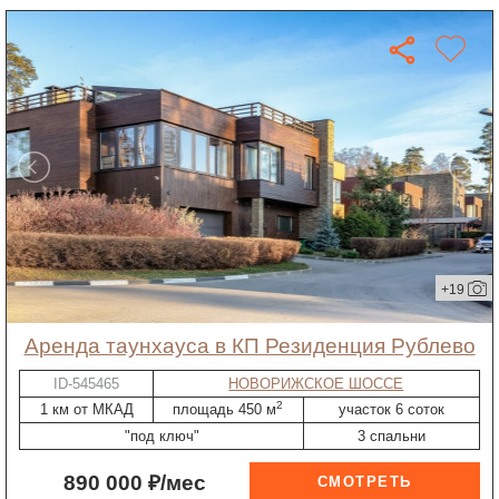
+19
Аренда таунхауса в КП Резиденция Рублево
ID-545465
НОВОРИЖСКОЕ ШОССЕ
2
1 км от МКАД
площадь 450 м
участок 6 соток
"под ключ"
3 спальни
890 000 ₽/мес