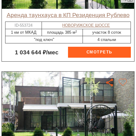
Аренда таунхауса в КП Резиденция Рублево
ID-553724
НОВОРИЖСКОЕ ШОССЕ
2
1 км от МКАД
площадь 385 м
участок 8 соток
"под ключ"
4 спальни
1 034 644 ₽/мес