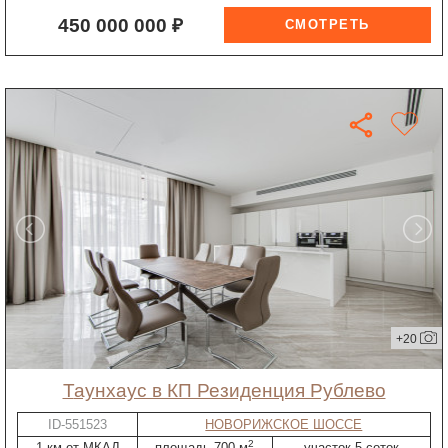
450 000 000 ₽
+20
таунхаус в КП Резиденция Рублево
ID-551523
НОВОРИЖСКОЕ ШОССЕ
2
1 км от МКАД
площадь 700 м
участок 5 соток