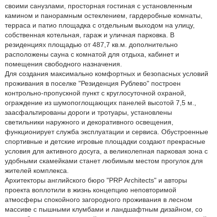
своими санузлами, просторная гостиная с установленным
камином и панорамным остеклением, гардеробные комнаты,
терраса и патио площадка с отдельным выходом на улицу,
собственная котельная, гараж и уличная парковка. В
резиденциях площадью от 487,7 кв.м. дополнительно
расположены сауна с комнатой для отдыха, кабинет и
помещения свободного назначения.
Для создания максимально комфортных и безопасных условий
проживания в поселке "Резиденция Рублево" построен
контрольно-пропускной пункт с круглосуточной охраной,
ограждение из шумопоглощающих панелей высотой 7,5 м.,
заасфальтированы дороги и тротуары, установлены
светильники наружного и декоративного освещения,
функционирует служба эксплуатации и сервиса. Обустроенные
спортивные и детские игровые площадки создают прекрасные
условия для активного досуга, а великолепная парковая зона с
удобными скамейками станет любимым местом прогулок для
жителей комплекса.
Архитекторы английского бюро "PRP Architects" и авторы
проекта воплотили в жизнь концепцию неповторимой
атмосферы спокойного загородного проживания в лесном
массиве с пышными клумбами и ландшафтным дизайном, со