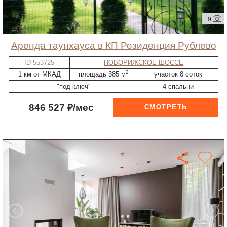
+9
Аренда таунхауса в КП Резиденция Рублево
ID-553725
НОВОРИЖСКОЕ ШОССЕ
2
1 км от МКАД
площадь 385 м
участок 8 соток
"под ключ"
4 спальни
846 527 ₽/мес