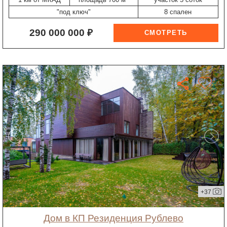
"под ключ"
8 спален
290 000 000 ₽
+37
дом в КП Резиденция Рублево