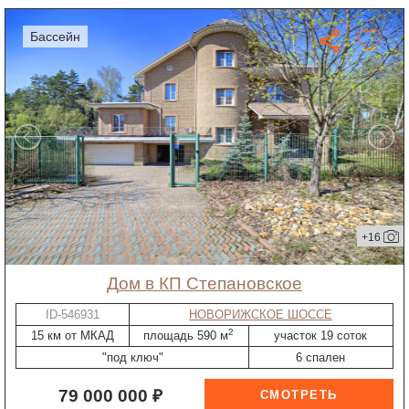
бассейн
+16
дом в КП Степановское
ID-546931
НОВОРИЖСКОЕ ШОССЕ
2
15 км от МКАД
площадь 590 м
участок 19 соток
"под ключ"
6 спален
79 000 000 ₽