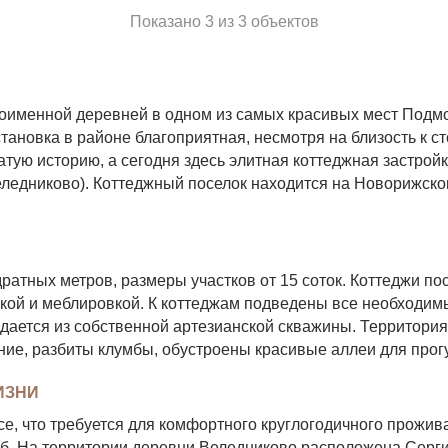
Показано 3 из 3 объектов
оименной деревней в одном из самых красивых мест Подмо
ановка в районе благоприятная, несмотря на близость к ст
гатую историю, а сегодня здесь элитная коттеджная застро
ледниково). Коттеджный поселок находится на Новорижско
атных метров, размеры участков от 15 соток. Коттеджи по
ой и меблировкой. К коттеджам подведены все необходимы
одается из собственной артезианской скважины. Территори
ие, разбиты клумбы, обустроены красивые аллеи для прог
ИЗНИ
е, что требуется для комфортного круглогодичного прожив
луб. На территории деревни Веледниково расположена Серг