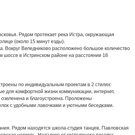
сковья. Рядом протекает река Истра, окружающая
олице (около 15 минут езды).
йка. Вокруг Веледниково расположено большое количество
м шоссе в Истринском районе на расстоянии 18
строены по индивидуальным проектам в 2 стилях:
е для комфортной жизни коммуникации, интернет,
я озеленена и благоустроена. Проложены
улок с удобными лавочками и уютными беседками.
ания. Рядом находятся школа-студия танцев, Павловская
иевская церковь. Недалеко от коттеджного поселка