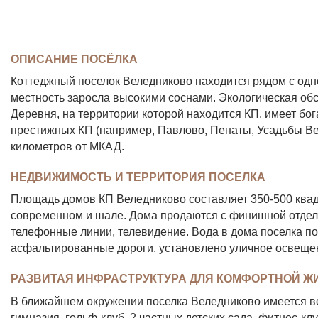
ОПИСАНИЕ ПОСЁЛКА
Коттеджный поселок Веледниково находится рядом с одн
местность заросла высокими соснами. Экологическая обст
Деревня, на территории которой находится КП, имеет бо
престижных КП (например, Павлово, Пенаты, Усадьбы Ве
километров от МКАД.
НЕДВИЖИМОСТЬ И ТЕРРИТОРИЯ ПОСЕЛКА
Площадь домов КП Веледниково составляет 350-500 квадр
современном и шале. Дома продаются с финишной отделк
телефонные линии, телевидение. Вода в дома поселка п
асфальтированные дороги, установлено уличное освещен
РАЗВИТАЯ ИНФРАСТРУКТУРА ДЛЯ КОМФОРТНОЙ Ж
В ближайшем окружении поселка Веледниково имеется вс
гимназия, гольф-клуб, 2 частных детских сада, фитнес-к