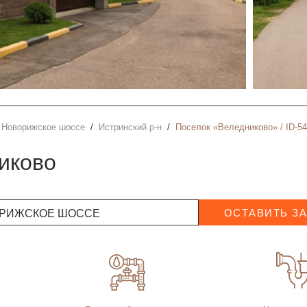
Новорижское шоссе
Истринский р-н
Поселок «Веледниково» / ID-5
иково
РИЖСКОЕ ШОССЕ
ОСТАВИТЬ З