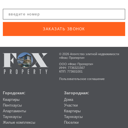
ЗАКАЗАТЬ ЗВОНОК
© 2026 Агентство элитной недвижимости
«Фокс Проперти»
ООО «Фокс Проперти»
ИНН: 7736321567
КПП: 773601001
Пользовательское соглашение
Городская:
Загородная:
Квартиры
Дома
Пентхаусы
Участки
Апартаменты
Квартиры
Таунхаусы
Таунхаусы
Жилые комплексы
Поселки