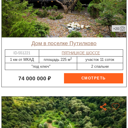
+20
дом в поселке Путилково
ID-551221
ПЯТНИЦКОЕ ШОССЕ
2
1 км от МКАД
площадь 225 м
участок 11 соток
"под ключ"
2 спальни
74 000 000 ₽