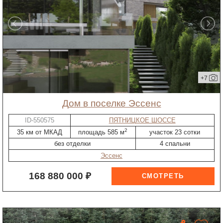
+7
дом в поселке Эссенс
ID-550575
ПЯТНИЦКОЕ ШОССЕ
2
35 км от МКАД
площадь 585 м
участок 23 сотки
без отделки
4 спальни
Эссенс
168 880 000 ₽