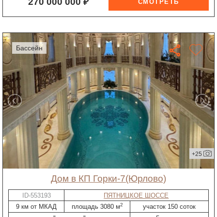
270 000 000 ₽
бассейн
+25
дом в КП Горки-7(Юрлово)
ID-553193
ПЯТНИЦКОЕ ШОССЕ
2
9 км от МКАД
площадь 3080 м
участок 150 соток