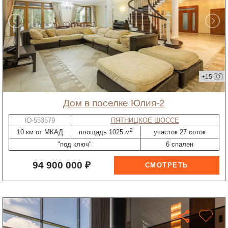
+15
дом в поселке Юлия-2
ID-553579
ПЯТНИЦКОЕ ШОССЕ
2
10 км от МКАД
площадь 1025 м
участок 27 соток
"под ключ"
6 спален
94 900 000 ₽