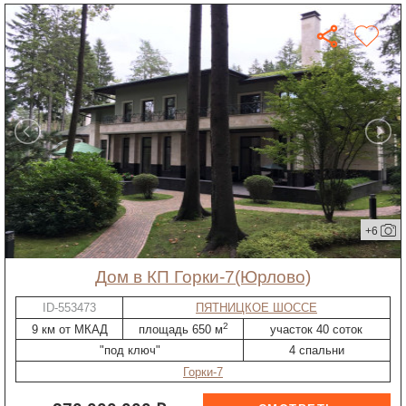
+6
дом в КП Горки-7(Юрлово)
ID-553473
ПЯТНИЦКОЕ ШОССЕ
2
9 км от МКАД
площадь 650 м
участок 40 соток
"под ключ"
4 спальни
Горки-7