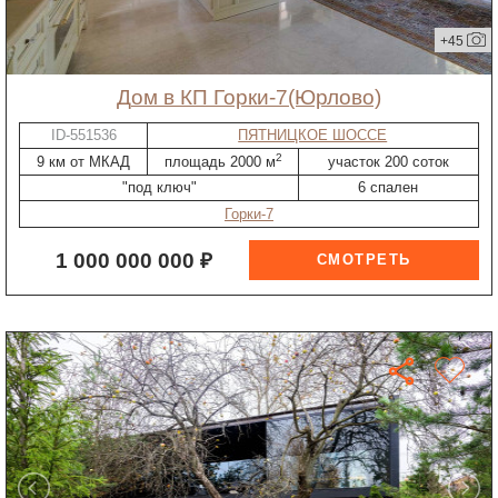
+45
дом в КП Горки-7(Юрлово)
ID-551536
ПЯТНИЦКОЕ ШОССЕ
2
9 км от МКАД
площадь 2000 м
участок 200 соток
"под ключ"
6 спален
Горки-7
1 000 000 000 ₽