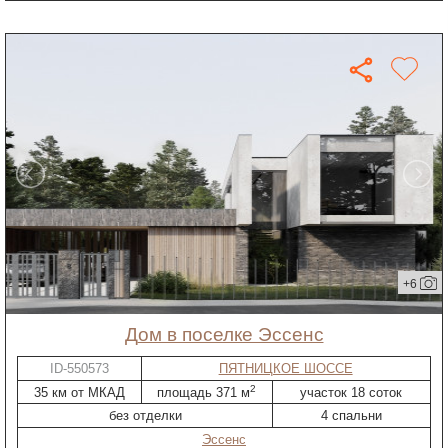
+6
дом в поселке Эссенс
ID-550573
ПЯТНИЦКОЕ ШОССЕ
2
35 км от МКАД
площадь 371 м
участок 18 соток
без отделки
4 спальни
Эссенс