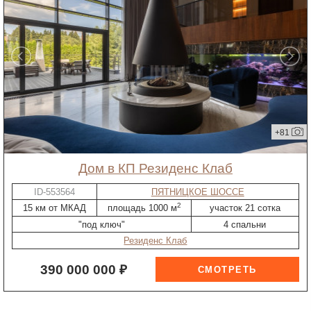
+81
дом в КП Резиденс Клаб
ID-553564
ПЯТНИЦКОЕ ШОССЕ
2
15 км от МКАД
площадь 1000 м
участок 21 сотка
"под ключ"
4 спальни
Резиденс Клаб
390 000 000 ₽