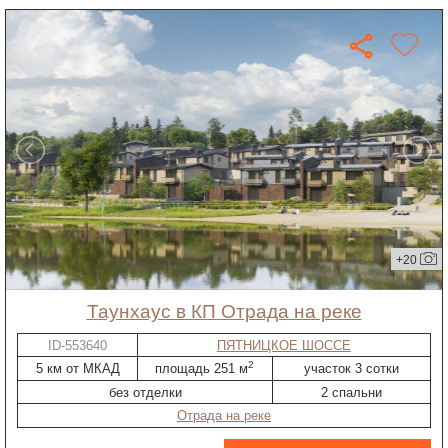
+20
таунхаус в КП Отрада на реке
ID-553640
ПЯТНИЦКОЕ ШОССЕ
2
5 км от МКАД
площадь 251 м
участок 3 сотки
без отделки
2 спальни
Отрада на реке