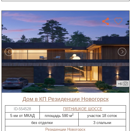
+6
дом в КП Резиденции Новогорск
ID-554528
ПЯТНИЦКОЕ ШОССЕ
2
5 км от МКАД
площадь 590 м
участок 18 соток
без отделки
3 спальни
Резиденции Новогорск