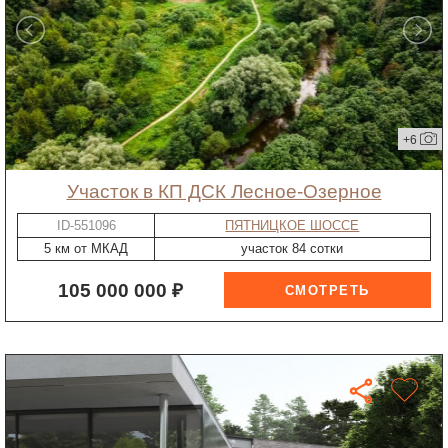
+6
участок в КП ДСК Лесное-Озерное
ID-551096
ПЯТНИЦКОЕ ШОССЕ
5 км от МКАД
участок 84 сотки
105 000 000 ₽