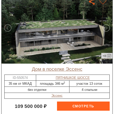
+8
дом в поселке Эссенс
ID-550574
ПЯТНИЦКОЕ ШОССЕ
2
35 км от МКАД
площадь 346 м
участок 13 соток
без отделки
4 спальни
Эссенс
109 500 000 ₽