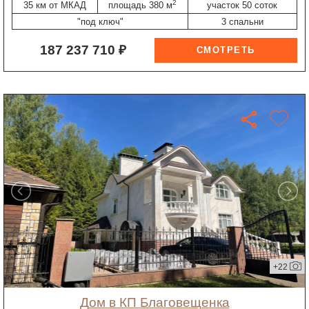
2
35 км от МКАД
площадь 380 м
участок 50 соток
"под ключ"
3 спальни
187 237 710 ₽
+22
дом в КП Благовещенка