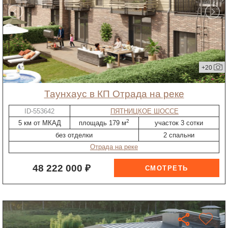
+20
таунхаус в КП Отрада на реке
ID-553642
ПЯТНИЦКОЕ ШОССЕ
2
5 км от МКАД
площадь 179 м
участок 3 сотки
без отделки
2 спальни
Отрада на реке
48 222 000 ₽