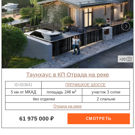
+20
таунхаус в КП Отрада на реке
ID-553641
ПЯТНИЦКОЕ ШОССЕ
2
5 км от МКАД
площадь 248 м
участок 3 сотки
без отделки
2 спальни
Отрада на реке
61 975 000 ₽