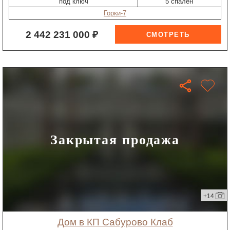
"под ключ"
5 спален
Горки-7
2 442 231 000 ₽
Закрытая продажа
+14
дом в КП Сабурово Клаб