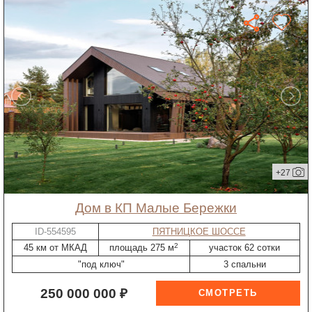
+27
дом в КП Малые Бережки
ID-554595
ПЯТНИЦКОЕ ШОССЕ
2
45 км от МКАД
площадь 275 м
участок 62 сотки
"под ключ"
3 спальни
250 000 000 ₽