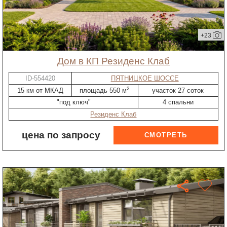
+23
дом в КП Резиденс Клаб
ID-554420
ПЯТНИЦКОЕ ШОССЕ
2
15 км от МКАД
площадь 550 м
участок 27 соток
"под ключ"
4 спальни
Резиденс Клаб
цена по запросу