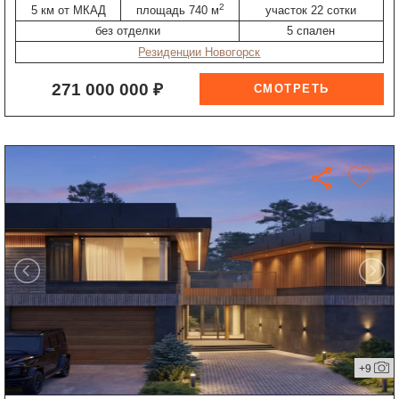
2
5 км от МКАД
площадь 740 м
участок 22 сотки
без отделки
5 спален
Резиденции Новогорск
271 000 000 ₽
+9