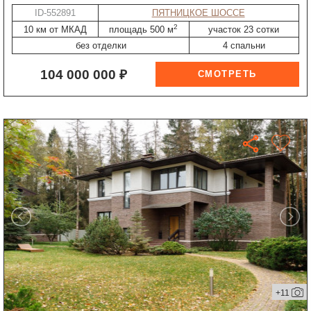
ID-552891
ПЯТНИЦКОЕ ШОССЕ
2
10 км от МКАД
площадь 500 м
участок 23 сотки
без отделки
4 спальни
104 000 000 ₽
+11