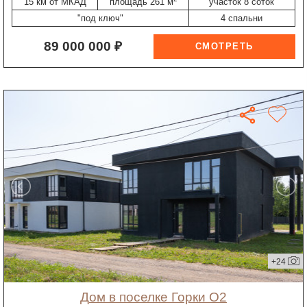
15 км от МКАД
площадь 261 м
участок 8 соток
"под ключ"
4 спальни
89 000 000 ₽
+24
дом в поселке Горки О2