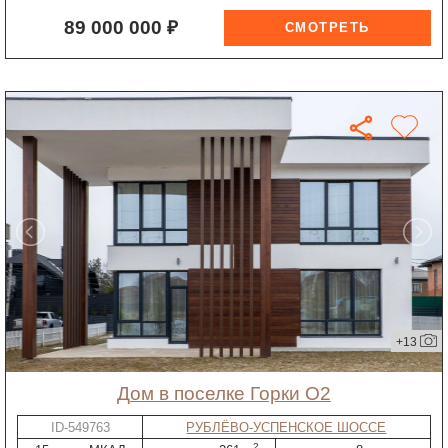
89 000 000 ₽
+13
дом в поселке Горки О2
ID-549763
РУБЛЁВО-УСПЕНСКОЕ ШОССЕ
2