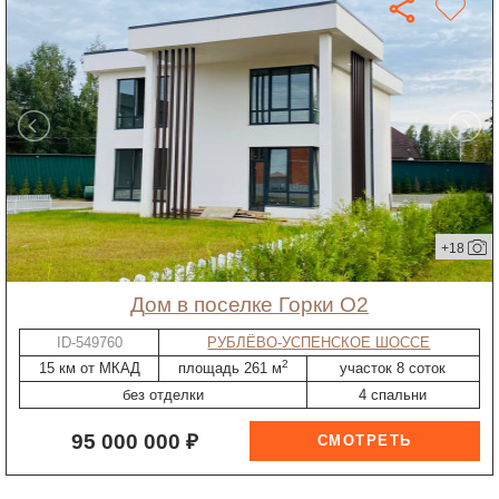
+18
дом в поселке Горки О2
ID-549760
РУБЛЁВО-УСПЕНСКОЕ ШОССЕ
2
15 км от МКАД
площадь 261 м
участок 8 соток
без отделки
4 спальни
95 000 000 ₽