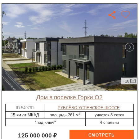
+18
дом в поселке Горки О2
ID-549761
РУБЛЁВО-УСПЕНСКОЕ ШОССЕ
2
15 км от МКАД
площадь 261 м
участок 8 соток
"под ключ"
4 спальни
125 000 000 ₽