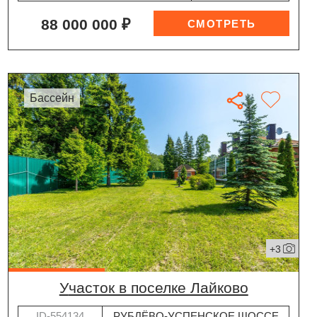
88 000 000 ₽
бассейн
+3
участок в поселке Лайково
ID-554134
РУБЛЁВО-УСПЕНСКОЕ ШОССЕ