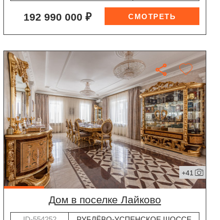
192 990 000 ₽
+41
дом в поселке Лайково
ID-554252
РУБЛЁВО-УСПЕНСКОЕ ШОССЕ