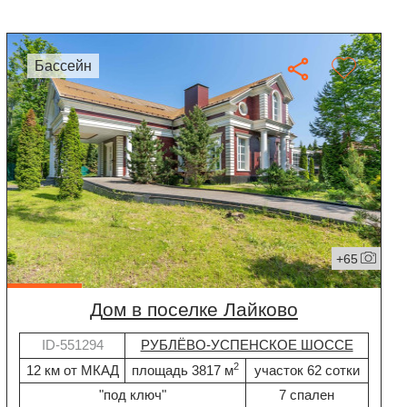
бассейн
+65
дом в поселке Лайково
ID-551294
РУБЛЁВО-УСПЕНСКОЕ ШОССЕ
2
12 км от МКАД
площадь 3817 м
участок 62 сотки
"под ключ"
7 спален