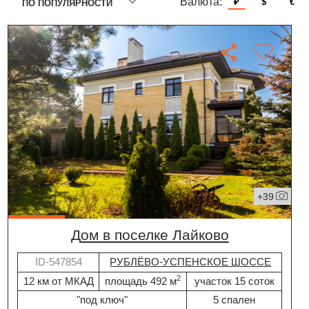
Валюта:
₽
$
€
ПО ПОПУЛЯРНОСТИ
+39
дом в поселке Лайково
ID-547854
РУБЛЁВО-УСПЕНСКОЕ ШОССЕ
2
12 км от МКАД
площадь 492 м
участок 15 соток
"под ключ"
5 спален