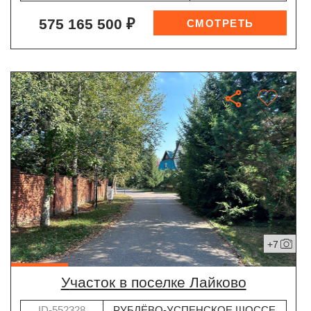
575 165 500 ₽
+7
участок в поселке Лайково
ID-552328
РУБЛЁВО-УСПЕНСКОЕ ШОССЕ