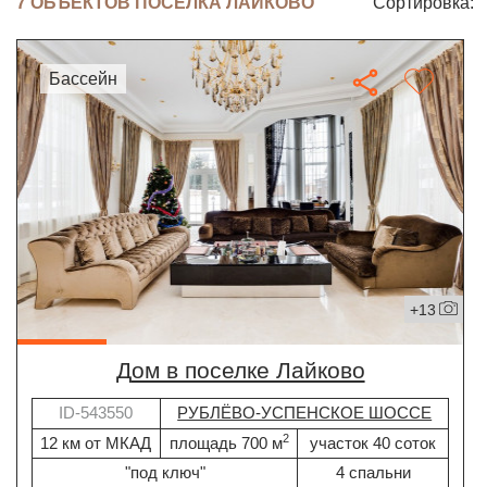
7 ОБЪЕКТОВ ПОСЁЛКА ЛАЙКОВО
Сортировка:
бассейн
+13
дом в поселке Лайково
ID-543550
РУБЛЁВО-УСПЕНСКОЕ ШОССЕ
2
12 км от МКАД
площадь 700 м
участок 40 соток
"под ключ"
4 спальни