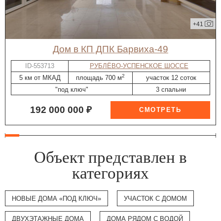
+41
дом в КП ДПК Барвиха-49
ID-553713
РУБЛЁВО-УСПЕНСКОЕ ШОССЕ
2
5 км от МКАД
площадь 700 м
участок 12 соток
"под ключ"
3 спальни
192 000 000 ₽
Объект представлен в
категориях
НОВЫЕ ДОМА «ПОД КЛЮЧ»
УЧАСТОК С ДОМОМ
ДВУХЭТАЖНЫЕ ДОМА
ДОМА РЯДОМ С ВОДОЙ