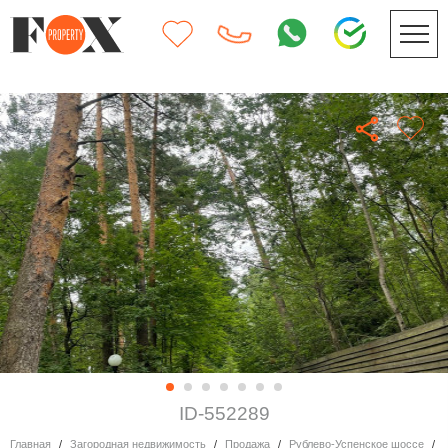
ID-552289
Главная
Загородная недвижимость
Продажа
Рублево-Успенское шоссе