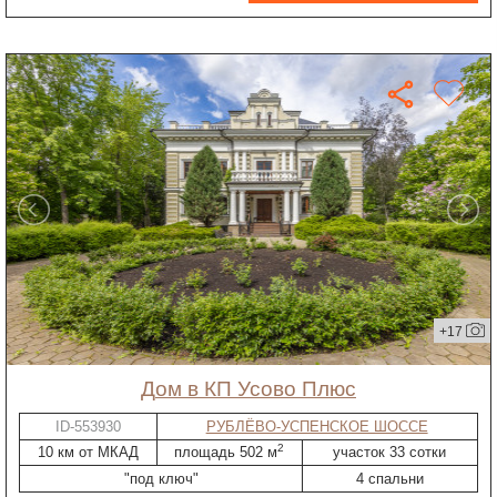
+17
дом в КП Усово Плюс
ID-553930
РУБЛЁВО-УСПЕНСКОЕ ШОССЕ
2
10 км от МКАД
площадь 502 м
участок 33 сотки
"под ключ"
4 спальни