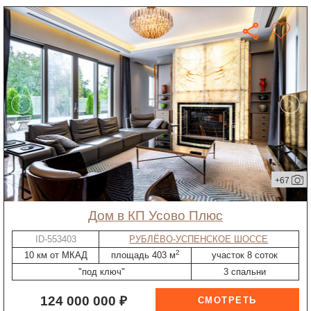
+67
дом в КП Усово Плюс
ID-553403
РУБЛЁВО-УСПЕНСКОЕ ШОССЕ
2
10 км от МКАД
площадь 403 м
участок 8 соток
"под ключ"
3 спальни
124 000 000 ₽