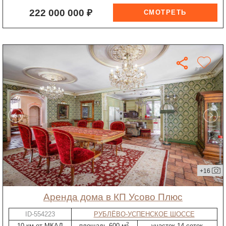
222 000 000 ₽
+16
Аренда дома в КП Усово Плюс
ID-554223
РУБЛЁВО-УСПЕНСКОЕ ШОССЕ
2
10 км от МКАД
площадь 600 м
участок 14 соток