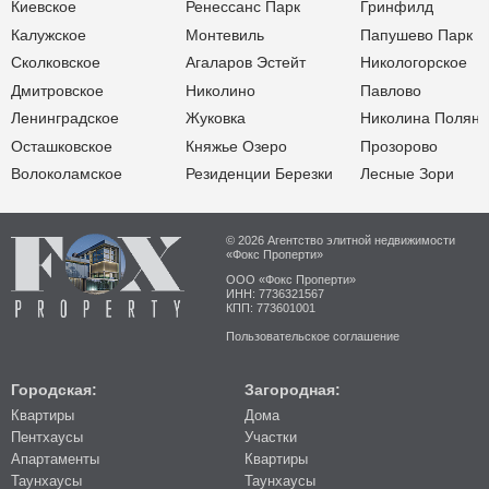
Киевское
Ренессанс Парк
Гринфилд
Калужское
Монтевиль
Папушево Парк
Сколковское
Агаларов Эстейт
Никологорское
Дмитровское
Николино
Павлово
Ленинградское
Жуковка
Николина Поляна
Осташковское
Княжье Озеро
Прозорово
Волоколамское
Резиденции Березки
Лесные Зори
© 2026 Агентство элитной недвижимости
«Фокс Проперти»
ООО «Фокс Проперти»
ИНН: 7736321567
КПП: 773601001
Пользовательское соглашение
Городская:
Загородная:
Квартиры
Дома
Пентхаусы
Участки
Апартаменты
Квартиры
Таунхаусы
Таунхаусы