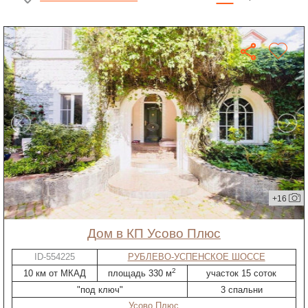
+16
дом в КП Усово Плюс
ID-554225
РУБЛЕВО-УСПЕНСКОЕ ШОССЕ
2
10 км от МКАД
площадь 330 м
участок 15 соток
"под ключ"
3 спальни
Усово Плюс