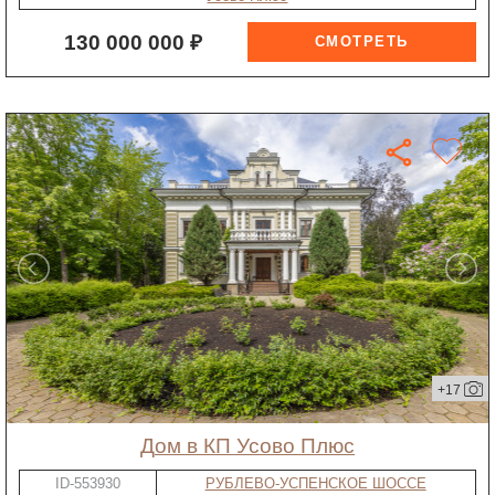
130 000 000 ₽
+17
дом в КП Усово Плюс
ID-553930
РУБЛЕВО-УСПЕНСКОЕ ШОССЕ