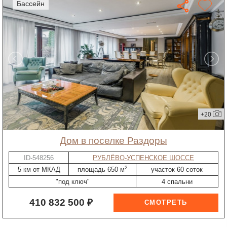
бассейн
+20
дом в поселке Раздоры
ID-548256
РУБЛЁВО-УСПЕНСКОЕ ШОССЕ
2
5 км от МКАД
площадь 650 м
участок 60 соток
"под ключ"
4 спальни
410 832 500 ₽