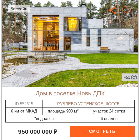
бассейн
+51
дом в поселке Новь ДПК
ID-552615
РУБЛЁВО-УСПЕНСКОЕ ШОССЕ
2
6 км от МКАД
площадь 900 м
участок 24 сотки
"под ключ"
6 спален
950 000 000 ₽