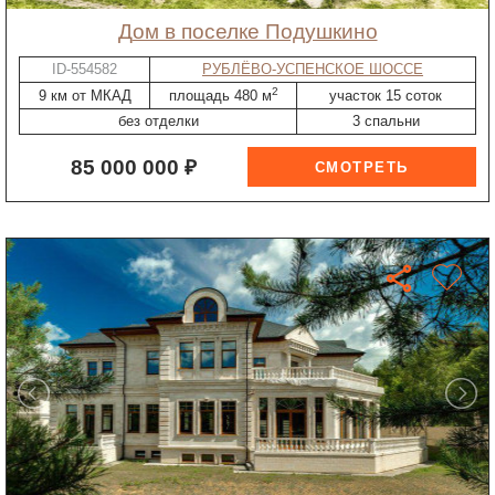
дом в поселке Подушкино
ID-554582
РУБЛЁВО-УСПЕНСКОЕ ШОССЕ
2
9 км от МКАД
площадь 480 м
участок 15 соток
без отделки
3 спальни
85 000 000 ₽