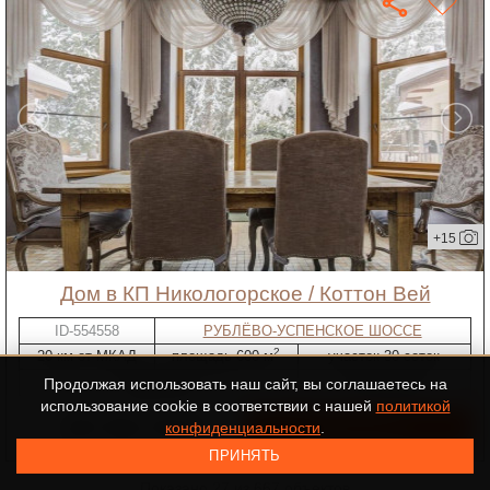
+15
дом в КП Никологорское / Коттон Вей
ID-554558
РУБЛЁВО-УСПЕНСКОЕ ШОССЕ
2
20 км от МКАД
площадь 600 м
участок 30 соток
"под ключ"
4 спальни
Продолжая использовать наш сайт, вы соглашаетесь на
использование cookie в соответствии с нашей
политикой
287 582 750 ₽
конфиденциальности
.
ПРИНЯТЬ
Показано 27 из 667 объектов