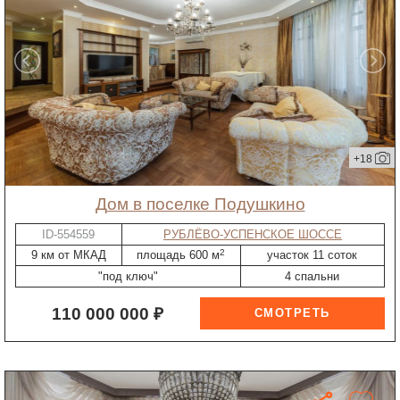
+18
дом в поселке Подушкино
ID-554559
РУБЛЁВО-УСПЕНСКОЕ ШОССЕ
2
9 км от МКАД
площадь 600 м
участок 11 соток
"под ключ"
4 спальни
110 000 000 ₽