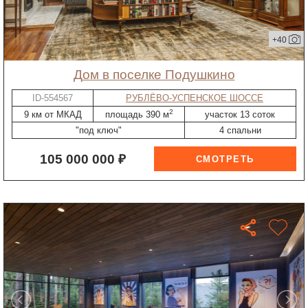
+40
дом в поселке Подушкино
ID-554567
РУБЛЁВО-УСПЕНСКОЕ ШОССЕ
2
9 км от МКАД
площадь 390 м
участок 13 соток
"под ключ"
4 спальни
105 000 000 ₽