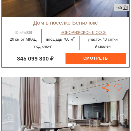
+40
дом в поселке Бенилюкс
ID-545908
НОВОРИЖСКОЕ ШОССЕ
2
20 км от МКАД
площадь 780 м
участок 43 сотки
"под ключ"
9 спален
345 099 300 ₽