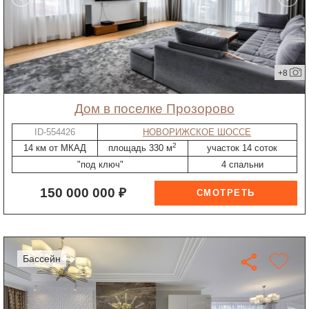
+8
дом в поселке Прозорово
ID-554426
НОВОРИЖСКОЕ ШОССЕ
2
14 км от МКАД
площадь 330 м
участок 14 соток
"под ключ"
4 спальни
150 000 000 ₽
бассейн