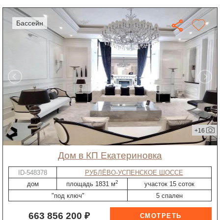
бассейн
+16
дом в КП Екатериновка
ID-548378
РУБЛЁВО-УСПЕНСКОЕ ШОССЕ
2
дом
площадь 1831 м
участок 15 соток
"под ключ"
5 спален
663 856 200 ₽