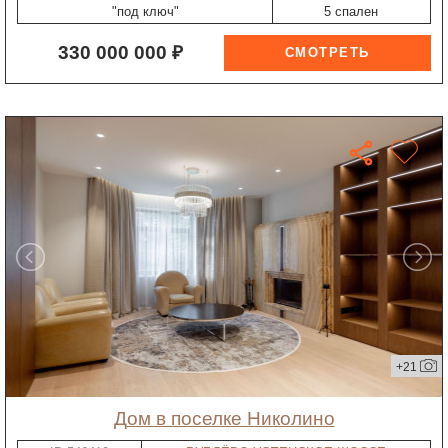
"под ключ"
5 спален
330 000 000 ₽
+21
дом в поселке Николино