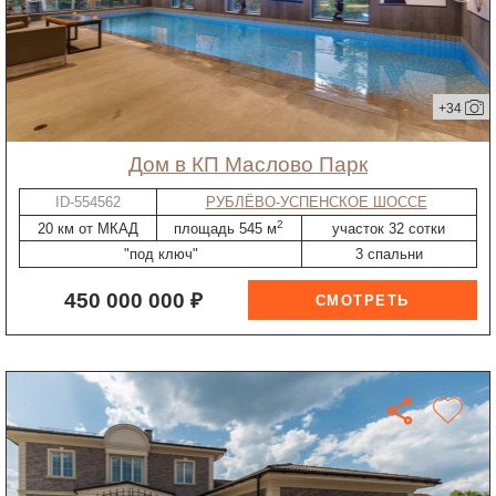
+34
дом в КП Маслово Парк
ID-554562
РУБЛЁВО-УСПЕНСКОЕ ШОССЕ
2
20 км от МКАД
площадь 545 м
участок 32 сотки
"под ключ"
3 спальни
450 000 000 ₽