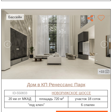
бассейн
+33
дом в КП Ренессанс Парк
ID-550833
НОВОРИЖСКОЕ ШОССЕ
2
20 км от МКАД
площадь 720 м
участок 18 соток
"под ключ"
6 спален