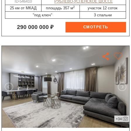
ID-546410
РУБЛЁВО-УСПЕНСКОЕ ШОССЕ
2
25 км от МКАД
площадь 357 м
участок 12 соток
"под ключ"
3 спальни
290 000 000 ₽
+34