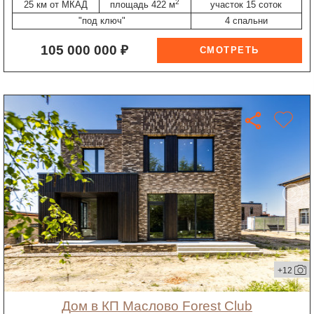
2
25 км от МКАД
площадь 422 м
участок 15 соток
"под ключ"
4 спальни
105 000 000 ₽
+12
дом в КП Маслово Forest Club