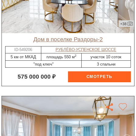
+38
дом в поселке Раздоры-2
ID-549206
РУБЛЁВО-УСПЕНСКОЕ ШОССЕ
2
5 км от МКАД
площадь 550 м
участок 10 соток
"под ключ"
3 спальни
575 000 000 ₽