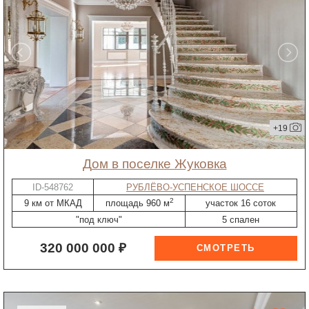
+19
дом в поселке Жуковка
ID-548762
РУБЛЁВО-УСПЕНСКОЕ ШОССЕ
2
9 км от МКАД
площадь 960 м
участок 16 соток
"под ключ"
5 спален
320 000 000 ₽