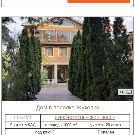
+15
дом в поселке Жуковка
ID-554611
РУБЛЁВО-УСПЕНСКОЕ ШОССЕ
2
9 км от МКАД
площадь 1000 м
участок 20 соток
"под ключ"
7 спален