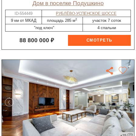
дом в поселке Подушкино
ID-554449
РУБЛЁВО-УСПЕНСКОЕ ШОССЕ
2
9 км от МКАД
площадь 285 м
участок 7 соток
"под ключ"
4 спальни
88 800 000 ₽
+25