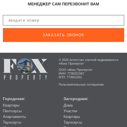
МЕНЕДЖЕР САМ ПЕРЕЗВОНИТ ВАМ
ЗАКАЗАТЬ ЗВОНОК
© 2026 Агентство элитной недвижимости
«Фокс Проперти»
ООО «Фокс Проперти»
ИНН: 7736321567
КПП: 773601001
Пользовательское соглашение
Городская:
Загородная:
Квартиры
Дома
Пентхаусы
Участки
Апартаменты
Квартиры
Таунхаусы
Таунхаусы