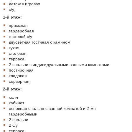
детская игровая
с/у;
1-й этаж:
прихожая
гардеробная
гостевой с/у
двусветная гостиная с камином
кухня
столовая
терраса
2 спальни с индивидуальными ванными комнатами
постирочная
кладовая
серверная;
2-й этаж:
холл
кабинет
основная спальня с ванной комнатой и 2-мя
гардеробными
2 спальни
2 с/у
терраса;