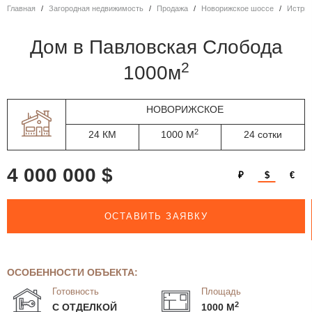
Главная
Загородная недвижимость
Продажа
Новорижское шоссе
Истри
дом в Павловская Слобода
2
1000м
НОВОРИЖСКОЕ
2
24 КМ
1000 М
24 сотки
4 000 000 $
₽
$
€
ОСТАВИТЬ ЗАЯВКУ
ОСОБЕННОСТИ ОБЪЕКТА:
Готовность
Площадь
2
С ОТДЕЛКОЙ
1000 М