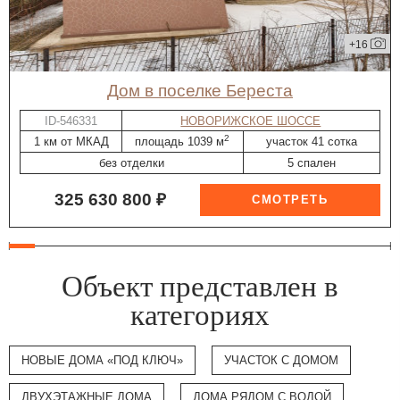
+16
дом в поселке Береста
ID-546331
НОВОРИЖСКОЕ ШОССЕ
2
1 км от МКАД
площадь 1039 м
участок 41 сотка
без отделки
5 спален
325 630 800 ₽
Объект представлен в
категориях
НОВЫЕ ДОМА «ПОД КЛЮЧ»
УЧАСТОК С ДОМОМ
ДВУХЭТАЖНЫЕ ДОМА
ДОМА РЯДОМ С ВОДОЙ