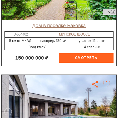
+15
дом в поселке Баковка
ID-554402
МИНСКОЕ ШОССЕ
2
5 км от МКАД
площадь 360 м
участок 11 соток
"под ключ"
4 спальни
150 000 000 ₽