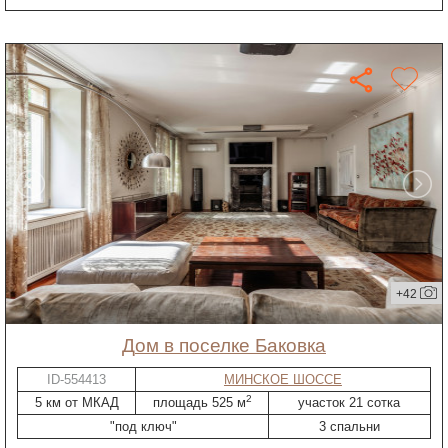
+42
дом в поселке Баковка
ID-554413
МИНСКОЕ ШОССЕ
2
5 км от МКАД
площадь 525 м
участок 21 сотка
"под ключ"
3 спальни