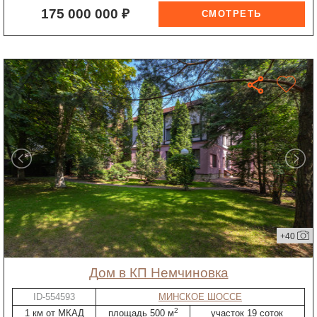
175 000 000 ₽
+40
дом в КП Немчиновка
ID-554593
МИНСКОЕ ШОССЕ
2
1 км от МКАД
площадь 500 м
участок 19 соток