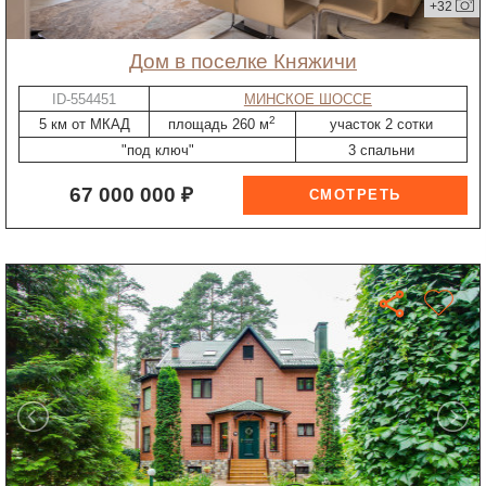
+32
дом в поселке Княжичи
ID-554451
МИНСКОЕ ШОССЕ
2
5 км от МКАД
площадь 260 м
участок 2 сотки
"под ключ"
3 спальни
67 000 000 ₽