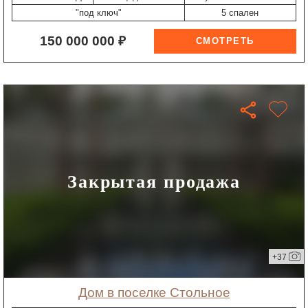
"под ключ"
5 спален
150 000 000 ₽
Закрытая продажа
+37
дом в поселке Стольное