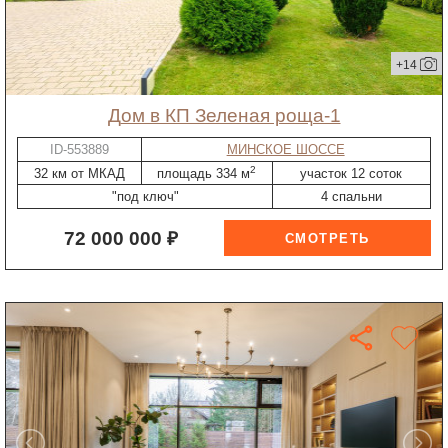
+14
дом в КП Зеленая роща-1
ID-553889
МИНСКОЕ ШОССЕ
2
32 км от МКАД
площадь 334 м
участок 12 соток
"под ключ"
4 спальни
72 000 000 ₽