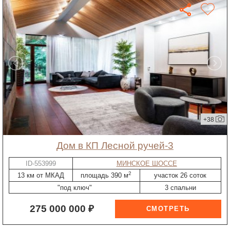
+38
дом в КП Лесной ручей-3
ID-553999
МИНСКОЕ ШОССЕ
2
13 км от МКАД
площадь 390 м
участок 26 соток
"под ключ"
3 спальни
275 000 000 ₽