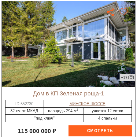
+17
дом в КП Зеленая роща-1
ID-552730
МИНСКОЕ ШОССЕ
2
32 км от МКАД
площадь 294 м
участок 12 соток
"под ключ"
4 спальни
115 000 000 ₽