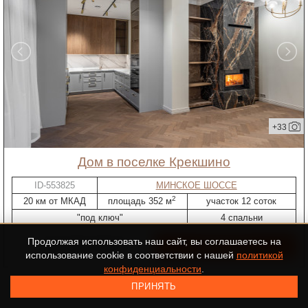
+33
дом в поселке Крекшино
ID-553825
МИНСКОЕ ШОССЕ
2
20 км от МКАД
площадь 352 м
участок 12 соток
"под ключ"
4 спальни
Продолжая использовать наш сайт, вы соглашаетесь на
136 000 000 ₽
использование cookie в соответствии с нашей
политикой
конфиденциальности
.
Показано 27 из 87 объектов
ПРИНЯТЬ