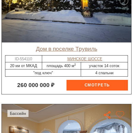
дом в поселке Трувиль
ID-554110
МИНСКОЕ ШОССЕ
2
20 км от МКАД
площадь 400 м
участок 14 соток
"под ключ"
4 спальни
260 000 000 ₽
бассейн