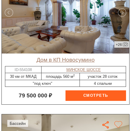
+26
дом в КП Новосумино
ID-554108
МИНСКОЕ ШОССЕ
2
30 км от МКАД
площадь 560 м
участок 28 соток
"под ключ"
4 спальни
79 500 000 ₽
бассейн