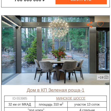
+19
дом в КП Зеленая роща-1
ID-553985
МИНСКОЕ ШОССЕ
2
32 км от МКАД
площадь 310 м
участок 13 соток
"под ключ"
4 спальни