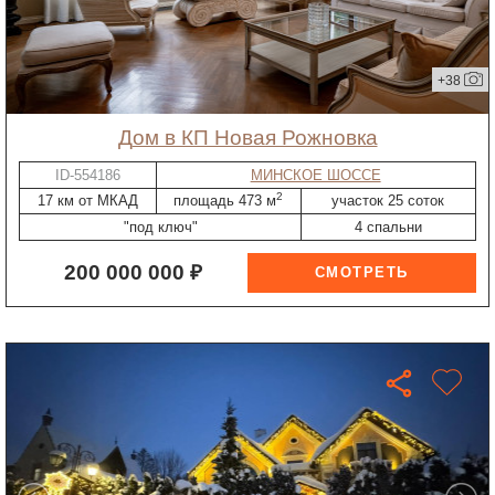
+38
дом в КП Новая Рожновка
ID-554186
МИНСКОЕ ШОССЕ
2
17 км от МКАД
площадь 473 м
участок 25 соток
"под ключ"
4 спальни
200 000 000 ₽