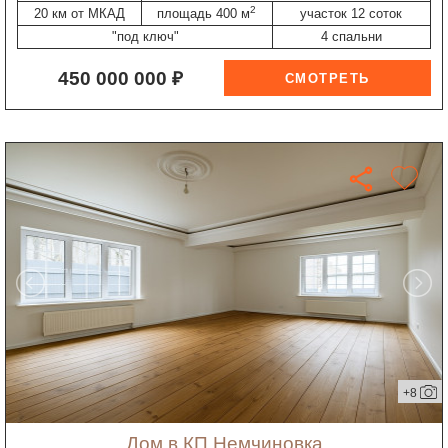
2
20 км от МКАД
площадь 400 м
участок 12 соток
"под ключ"
4 спальни
450 000 000 ₽
+8
дом в КП Немчиновка