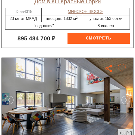
дом в КП Красные Горки
ID-554315
МИНСКОЕ ШОССЕ
2
23 км от МКАД
площадь 1832 м
участок 153 сотки
"под ключ"
8 спален
895 484 700 ₽
+38