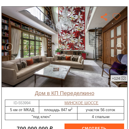
+124
дом в КП Переделкино
ID-553994
МИНСКОЕ ШОССЕ
2
5 км от МКАД
площадь 847 м
участок 56 соток
"под ключ"
4 спальни
700 000 000 ₽