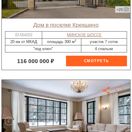
+25
дом в поселке Крекшино
ID-554202
МИНСКОЕ ШОССЕ
2
20 км от МКАД
площадь 300 м
участок 7 соток
"под ключ"
4 спальни
116 000 000 ₽