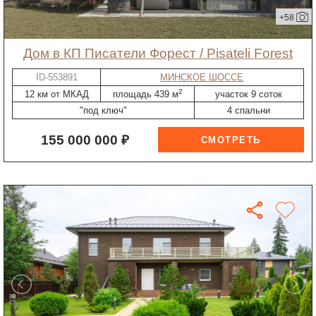
+58
дом в КП Писатели Форест / Pisateli Forest
ID-553891
МИНСКОЕ ШОССЕ
2
12 км от МКАД
площадь 439 м
участок 9 соток
"под ключ"
4 спальни
155 000 000 ₽