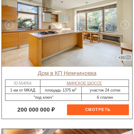
+33
дом в КП Немчиновка
ID-554054
МИНСКОЕ ШОССЕ
2
1 км от МКАД
площадь 1375 м
участок 24 сотки
"под ключ"
6 спален
200 000 000 ₽