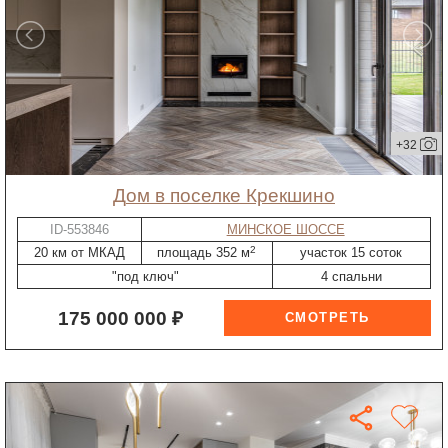
+32
дом в поселке Крекшино
ID-553846
МИНСКОЕ ШОССЕ
2
20 км от МКАД
площадь 352 м
участок 15 соток
"под ключ"
4 спальни
175 000 000 ₽