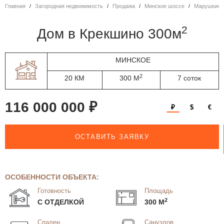
Главная
Загородная недвижимость
Продажа
Минское шоссе
Марушкинс
2
дом в Крекшино 300м
МИНСКОЕ
2
20 КМ
300 М
7 соток
116 000 000 ₽
₽
$
€
ОСТАВИТЬ ЗАЯВКУ
ОСОБЕННОСТИ ОБЪЕКТА:
Готовность
Площадь
2
С ОТДЕЛКОЙ
300 М
Спален
Санузлов