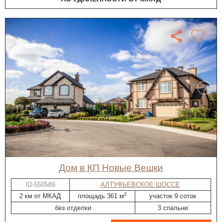
дом в КП Новые Вешки
ID-550589
АЛТУФЬЕВСКОЕ ШОССЕ
2
2 км от МКАД
площадь 361 м
участок 9 соток
без отделки
3 спальни