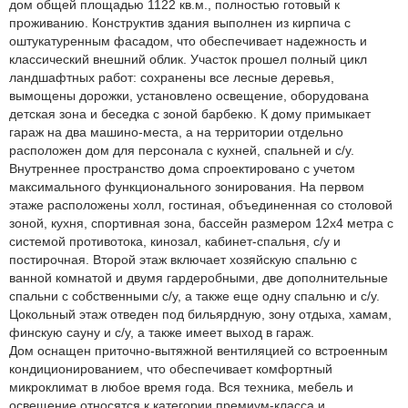
дом общей площадью 1122 кв.м., полностью готовый к
проживанию. Конструктив здания выполнен из кирпича с
оштукатуренным фасадом, что обеспечивает надежность и
классический внешний облик. Участок прошел полный цикл
ландшафтных работ: сохранены все лесные деревья,
вымощены дорожки, установлено освещение, оборудована
детская зона и беседка с зоной барбекю. К дому примыкает
гараж на два машино-места, а на территории отдельно
расположен дом для персонала с кухней, спальней и с/у.
Внутреннее пространство дома спроектировано с учетом
максимального функционального зонирования. На первом
этаже расположены холл, гостиная, объединенная со столовой
зоной, кухня, спортивная зона, бассейн размером 12х4 метра с
системой противотока, кинозал, кабинет-спальня, с/у и
постирочная. Второй этаж включает хозяйскую спальню с
ванной комнатой и двумя гардеробными, две дополнительные
спальни с собственными с/у, а также еще одну спальню и с/у.
Цокольный этаж отведен под бильярдную, зону отдыха, хамам,
финскую сауну и с/у, а также имеет выход в гараж.
Дом оснащен приточно-вытяжной вентиляцией со встроенным
кондиционированием, что обеспечивает комфортный
микроклимат в любое время года. Вся техника, мебель и
освещение относятся к категории премиум-класса и