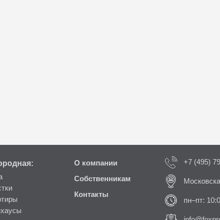
+7 (495) 7
ородная:
О компании
а
Собственникам
Московска
стки
Контакты
ртиры
пн–пт: 10:
нхаусы
info@foxpro