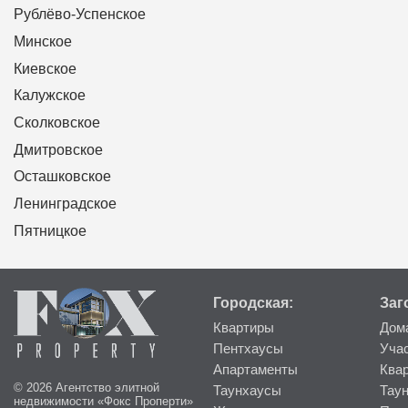
Рублёво-Успенское
Минское
Киевское
Калужское
Сколковское
Дмитровское
Осташковское
Ленинградское
Пятницкое
Городская:
Заг
Квартиры
Дом
Пентхаусы
Уча
Апартаменты
Ква
© 2026 Агентство элитной
Таунхаусы
Тау
недвижимости «Фокс Проперти»