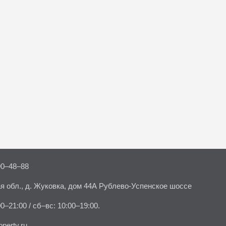
90–48–88
я обл., д. Жуковка, дом 44А Рублево-Успенское шоссе
00–21:00 / сб–вс: 10:00–19:00.
perty.ru