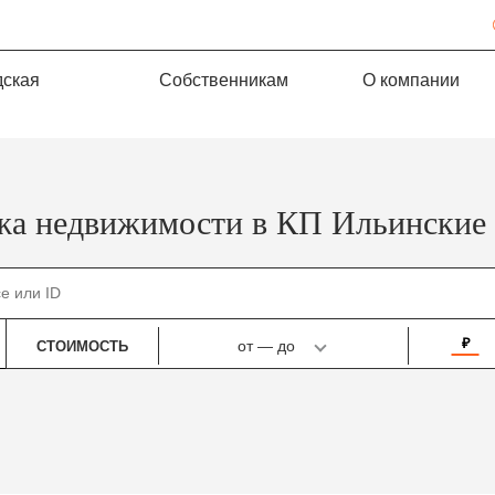
дская
Собственникам
О компании
жа недвижимости в КП Ильинские
₽
от
—
до
СТОИМОСТЬ