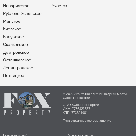
Новорижское
Участок
Рублёво-Успенское
Минское
Киевское
Калужское
Сколковское
Дмитровское
Осташковское
Ленинградское
Пятницкое
© 2026 Агентство элитной недвижимости
«Фокс Проперти»
ООО «Фокс Проперти»
ИНН: 7736321567
КПП: 773601001
Пользовательское соглашение
Городская:
Загородная: