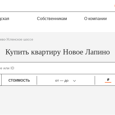
дская
Собственникам
О компании
лево-Успенское шоссе
Купить квартиру Новое Лапино
₽
от
—
до
СТОИМОСТЬ