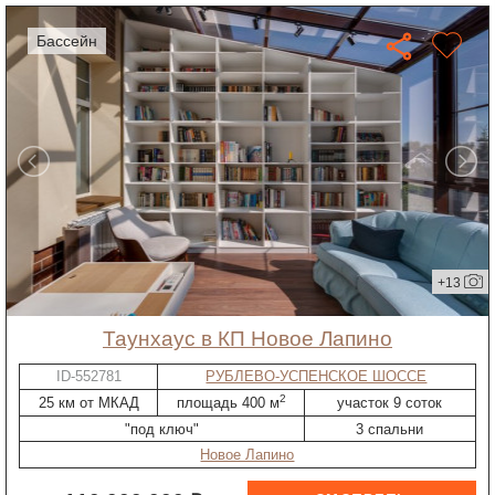
бассейн
+13
таунхаус в КП Новое Лапино
ID-552781
РУБЛЕВО-УСПЕНСКОЕ ШОССЕ
2
25 км от МКАД
площадь 400 м
участок 9 соток
"под ключ"
3 спальни
Новое Лапино