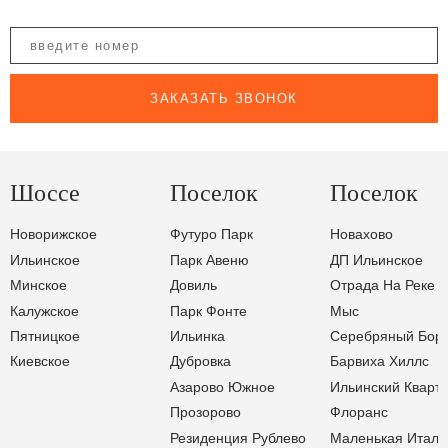
ЗАКАЗАТЬ ЗВОНОК
Шоссе
Поселок
Поселок
Новорижское
Футуро Парк
Новахово
Ильинское
Парк Авеню
ДП Ильинское
Минское
Довиль
Отрада На Реке
Калужское
Парк Фонте
Мыс
Пятницкое
Ильинка
Серебряный Бор
Киевское
Дубровка
Барвиха Хиллс
Азарово Южное
Ильинский Кварт
Прозорово
Флоранс
Резиденция Рублево
Маленькая Итали