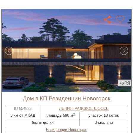
+6
дом в КП Резиденции Новогорск
ID-554528
ЛЕНИНГРАДСКОЕ ШОССЕ
2
5 км от МКАД
площадь 590 м
участок 18 соток
без отделки
3 спальни
Резиденции Новогорск