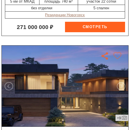
2
5 км от МКАД
площадь 740 м
участок 22 сотки
без отделки
5 спален
Резиденции Новогорск
271 000 000 ₽
+9