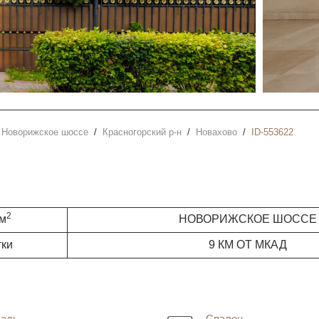
Новорижское шоссе
Красногорский р-н
Новахово
ID-553622
2
 м
НОВОРИЖСКОЕ ШОССЕ
тки
9 КМ ОТ МКАД
адь
Спален