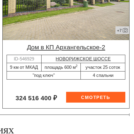
+7
дом в КП Архангельское-2
ID-546929
НОВОРИЖСКОЕ ШОССЕ
2
9 км от МКАД
площадь 600 м
участок 25 соток
"под ключ"
4 спальни
324 516 400 ₽
иях