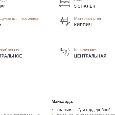
2
 М
5 СПАЛЕН
щение для персонала
Материал стен
Ь
КИРПИЧ
снабженеие
Канализация
ТРАЛЬНОЕ
ЦЕНТРАЛЬНАЯ
Мансарда:
спальня с с/у и гардеробной