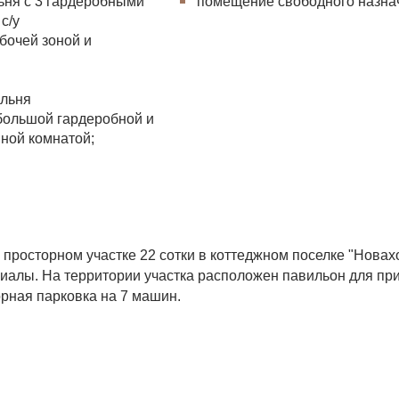
ьня с 3 гардеробными
помещение свободного назна
с/у
бочей зоной и
й
альня
 большой гардеробной и
ной комнатой;
 просторном участке 22 сотки в коттеджном поселке "Новах
иалы. На территории участка расположен павильон для пр
орная парковка на 7 машин.