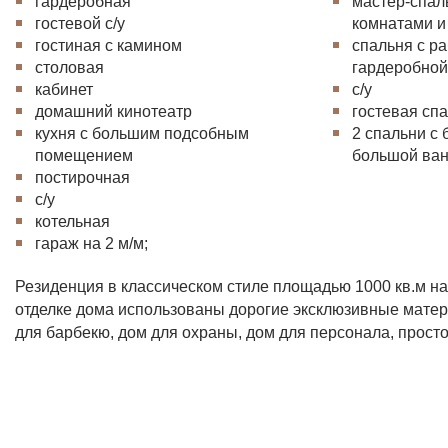
гардеробная
мастер-спал
гостевой с/у
комнатами и 
гостиная с камином
спальня с ра
столовая
гардеробно
кабинет
с/у
домашний кинотеатр
гостевая сп
кухня с большим подсобным
2 спальни с
помещением
большой ван
постирочная
с/у
котельная
гараж на 2 м/м;
Резиденция в классическом стиле площадью 1000 кв.м на
отделке дома использованы дорогие эксклюзивные матер
для барбекю, дом для охраны, дом для персонала, прост