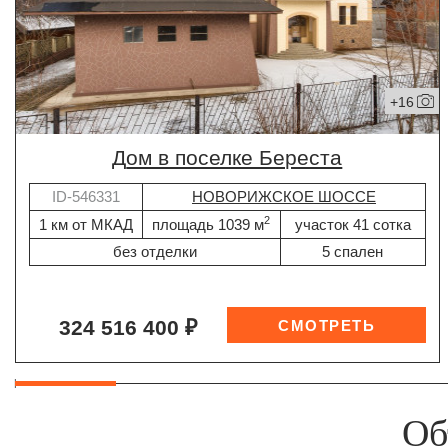
+16
дом в поселке Береста
ID-546331
НОВОРИЖСКОЕ ШОССЕ
2
1 км от МКАД
площадь 1039 м
участок 41 сотка
без отделки
5 спален
324 516 400 ₽
Об