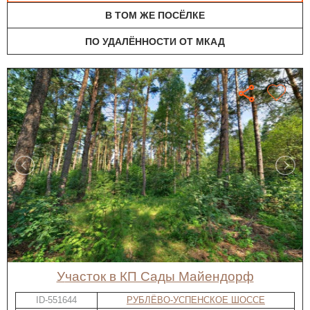
В ТОМ ЖЕ ПОСЁЛКЕ
ПО УДАЛЁННОСТИ ОТ МКАД
участок в КП Сады Майендорф
ID-551644
РУБЛЁВО-УСПЕНСКОЕ ШОССЕ