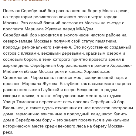
Поселок Серебряный бор расположен на берегу Москва-реки,
на территории реликтового векового леса в черте города
Москвы. Это самый ближний поселок от Москвы на съезде с
проспекта Маршала Жуковка перед МКАДом.
Серебряный бор находится в экологически чистом районе на
северо-западе Москвы и получил свой статус памятника
природы регионального значения. Это искусственно созданный
остров с пляжами, вековыми деревьями, красивым озером и
сосновым бором, в тени которого приятно провести время в
жаркий день. Серебряный бор расположен в районе Хорошёво-
Мнёвники вблизи Москва-реки и канала Хорошёвское
Спрямление. Через канал тянется мост, соединяющий парк и
проспект Маршала Жукова. В глубине так называемого острова
расположен залив Глубокий и озеро Бездонное, а рядом –
скверы и пляжи, а также оборудованные места для отдыха.
Улица Таманская пересекает весь поселок Серебряный бор.
Вдоль нее, а также вдоль отходящих от нее просеков построены
дома, гармонично вписанные в природный ландшафт. Купить
дом в Серебряном бору – это значит поселиться в уникальном
историческом месте среди векового леса на берегу Москва-
реки.