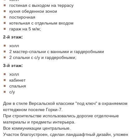
гостиная с выходом на террасу
кухня обеденнои зонои
постирочная
котельная с отдельным входом
гараж на 5 м/м;
2-й этаж:
холл
2 мастер-спальни с ванными и гардеробными
2 спальни с с/у и гардеробными;
3-й этаж:
холл
кабинет
спальня
с/у
Дом в стиле Версальской классики "под ключ" в охраняемом
коттеджном поселке Горки-7.
При строительстве использовались дорогие отделочные
материалы и предметы интерьера.
Все коммуникации центральные.
Участок благоустроен, сделан ландшафтный дизайн, уложен