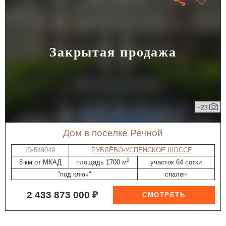
Закрытая продажа
+23
дом в поселке Речной
ID-549049
РУБЛЁВО-УСПЕНСКОЕ ШОССЕ
2
8 км от МКАД
площадь 1700 м
участок 64 сотки
"под ключ"
спален
2 433 873 000 ₽