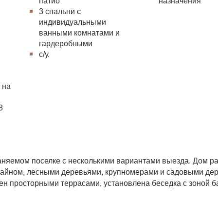
патио
назначения
3 спальни с
индивидуальными
ванными комнатами и
гардеробными
с/у.
 на
8
раняемом поселке с несколькими вариантами выезда. Дом р
зайном, лесными деревьями, крупномерами и садовыми де
н просторными террасами, установлена беседка с зоной б