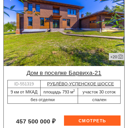
+20
дом в поселке Барвиха-21
ID-551319
РУБЛЁВО-УСПЕНСКОЕ ШОССЕ
2
9 км от МКАД
площадь 793 м
участок 30 соток
без отделки
спален
457 500 000 ₽