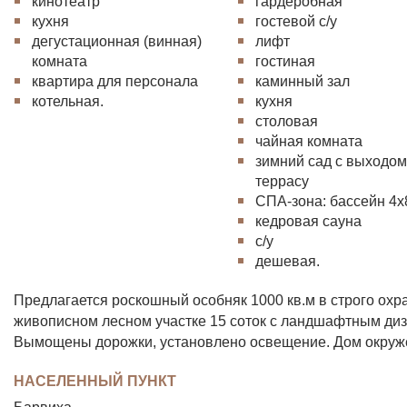
кинотеатр
гардеробная
кухня
гостевой с/у
дегустационная (винная)
лифт
комната
гостиная
квартира для персонала
каминный зал
котельная.
кухня
столовая
чайная комната
зимний сад с выходом
террасу
СПА-зона: бассейн 4x
кедровая сауна
с/у
дешевая.
Предлагается роскошный особняк 1000 кв.м в строго ох
живописном лесном участке 15 соток с ландшафтным ди
Вымощены дорожки, установлено освещение. Дом окруже
НАСЕЛЕННЫЙ ПУНКТ