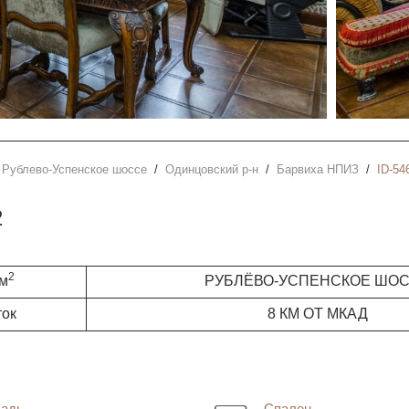
Рублево-Успенское шоссе
Одинцовский р-н
Барвиха НПИЗ
ID-54
2
2
 м
РУБЛЁВО-УСПЕНСКОЕ ШО
ток
8 КМ ОТ МКАД
адь
Спален