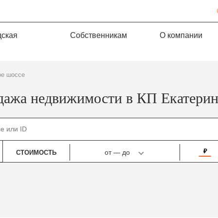
дская
Собственникам
О компании
ое шоссе
дажа недвижимости в КП Екатерин
₽
от
—
до
СТОИМОСТЬ