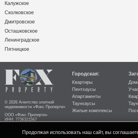
Калужское
Сколковское
Дмитровское
Осташковское
Ленинградское
Пятницкое
Городская:
Заг
Квартиры
Дом
Пентхаусы
Уча
Апартаменты
Ква
© 2026 Агентство элитной
Таунхаусы
Тау
недвижимости «Фокс Проперти»
Жилые комплексы
Пос
ООО «Фокс Проперти»
ИНН: 7736321567
КПП: 773601001
Продолжая использовать наш сайт, вы соглашаете
Пользовательское соглашение