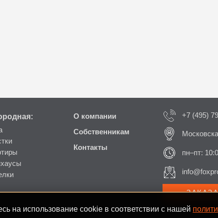
+7 (495) 7
ородная:
О компании
а
Собственникам
Московска
стки
Контакты
ртиры
пн–пт: 10:
нхаусы
info@foxpro
елки
ЗАКАЗ
сь на использование cookie в соответствии с нашей
полити