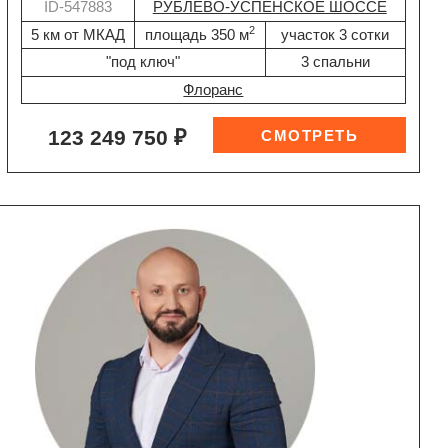
ID-547883
РУБЛЕВО-УСПЕНСКОЕ ШОССЕ
2
5 км от МКАД
площадь 350 м
участок 3 сотки
"под ключ"
3 спальни
Флоранс
123 249 750 ₽