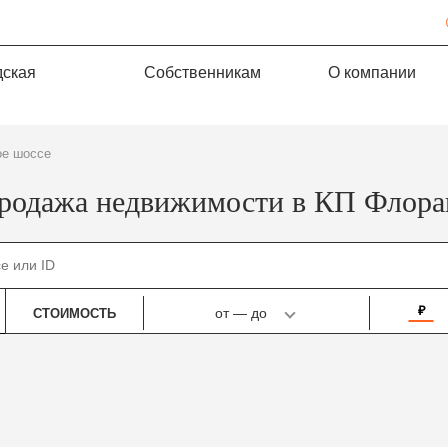
дская
Собственникам
О компании
ое шоссе
родажа недвижимости в КП Флора
₽
от
—
до
СТОИМОСТЬ