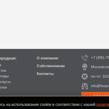
+7 (495) 7
ородная:
О компании
а
Собственникам
Московска
стки
Контакты
ртиры
пн–пт: 10:
нхаусы
info@foxpro
елки
ЗАКАЗ
сь на использование cookie в соответствии с нашей
полити