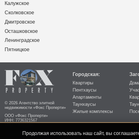
Калужское
Сколковское
Дмитровское
Осташковское
Ленинградское
Пятницкое
Городская:
Заг
Квартиры
Дом
Пентхаусы
Уча
Апартаменты
Ква
© 2026 Агентство элитной
Таунхаусы
Тау
недвижимости «Фокс Проперти»
Жилые комплексы
Пос
ООО «Фокс Проперти»
ИНН: 7736321567
КПП: 773601001
Продолжая использовать наш сайт, вы соглашаете
Пользовательское соглашение