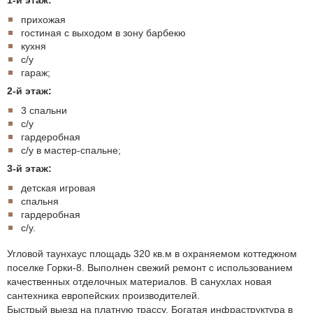
1-й этаж:
прихожая
гостиная с выходом в зону барбекю
кухня
с/у
гараж;
2-й этаж:
3 спальни
с/у
гардеробная
с/у в мастер-спальне;
3-й этаж:
детская игровая
спальня
гардеробная
с/у.
Угловой таунхаус площадь 320 кв.м в охраняемом коттеджном
поселке Горки-8. Выполнен свежий ремонт с использованием
качественных отделочных материалов. В санухлах новая
сантехника европейских производителей.
Быстрый выезд на платную трассу. Богатая инфраструктура в