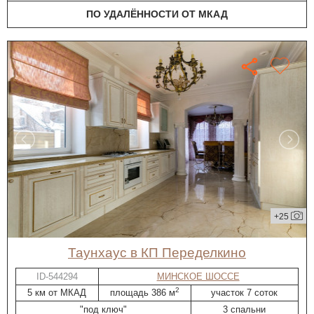
ПО УДАЛЁННОСТИ ОТ МКАД
+25
таунхаус в КП Переделкино
ID-544294
МИНСКОЕ ШОССЕ
2
5 км от МКАД
площадь 386 м
участок 7 соток
"под ключ"
3 спальни